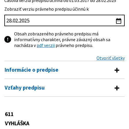
Časová verzia predpisu účinná od 01.03.2017 do 28.02.2025
Zobraziť verziu právneho predpisu účinnú k
Obsah zobrazeného právneho predpisu má
informatívny charakter, právne záväzný obsah sa
nachádza v
pdf verzii
právneho predpisu.
Otvoriť všetky
Informácie o predpise
Číslo predpisu:
611/2006 Z. z.
Vzťahy predpisu
Názov:
Vyhláška Ministerstva vnútra Slovenskej republiky o
Predpis vykonáva
hasičských jednotkách
Typ:
Vyhláška
314/2001 Z. z.
Zákon o ochrane pred požiarmi
611
Predpis je menený
37/2014 Z. z.
Zákon o Dobrovoľnej požiarnej
Dátum schválenia:
20.11.2006
VYHLÁŠKA
ochrane Slovenskej republiky a o
201/2015 Z. z.
Vyhláška Ministerstva vnútra
zmene niektorých zákonov
Dátum vyhlásenia:
30.11.2006