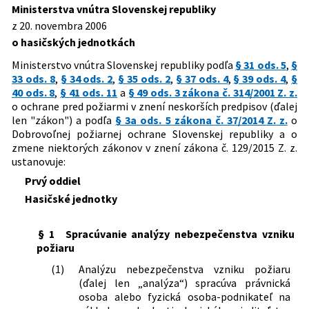
Predpis ruší
Slovenskej republiky, ktorou sa mení a
Ministerstva vnútra Slovenskej republiky
dopĺňa vyhláška Ministerstva vnútra
Dátum účinnosti od:
01.03.2017
z 20. novembra 2006
169/2002 Z. z.
Vyhláška Ministerstva vnútra
Slovenskej republiky
o hasičských jednotkách
Slovenskej republiky o hasičských
Dátum účinnosti do:
28.02.2025
30/2017 Z. z.
Vyhláška Ministerstva vnútra
jednotkách
Slovenskej republiky, ktorou sa mení
Ministerstvo vnútra Slovenskej republiky podľa
§ 31 ods. 5
,
§
Autor:
Ministerstvo vnútra Slovenskej republiky
vyhláška Ministerstva vnútra
33 ods. 8
,
§ 34 ods. 2
,
§ 35 ods. 2
,
§ 37 ods. 4
,
§ 39 ods. 4
,
§
Slovenskej republiky č. 611/2006 Z. z. o
Právna oblasť:
Štátna správa
40 ods. 8
,
§ 41 ods. 11
a
§ 49 ods. 3 zákona č. 314/2001 Z. z.
hasičských jednotkách v znení vyhlášky
Požiarna ochrana
o ochrane pred požiarmi v znení neskorších predpisov (ďalej
Ministerstva vnútra Slovenskej
len "zákon") a podľa
§ 3a ods. 5 zákona č. 37/2014 Z. z.
o
Nachádza sa v čiastke:
233/2006
republiky č. 201/2015 Z. z.
Dobrovoľnej požiarnej ochrane Slovenskej republiky a o
zmene niektorých zákonov v znení zákona č. 129/2015 Z. z.
37/2025 Z. z.
Vyhláška Ministerstva vnútra
ustanovuje:
Slovenskej republiky, ktorou sa mení a
dopĺňa vyhláška Ministerstva vnútra
Prvý oddiel
Slovenskej republiky č. 611/2006 Z. z. o
Hasičské jednotky
hasičských jednotkách v znení
neskorších predpisov
§ 1
Spracúvanie analýzy nebezpečenstva vzniku
požiaru
(1)
Analýzu nebezpečenstva vzniku požiaru
(ďalej len „analýza“) spracúva právnická
osoba alebo fyzická osoba-podnikateľ na