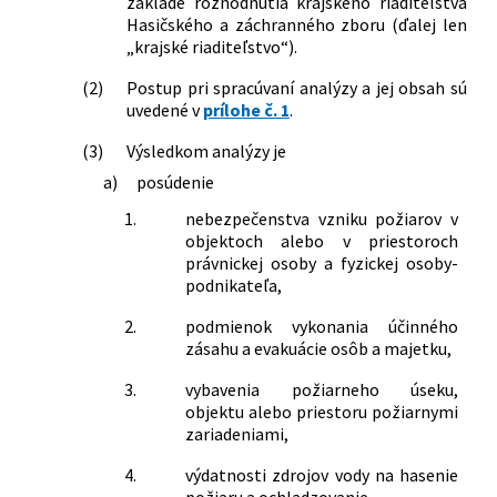
základe rozhodnutia krajského riaditeľstva
Hasičského a záchranného zboru (ďalej len
„krajské riaditeľstvo“).
(2)
Postup pri spracúvaní analýzy a jej obsah sú
uvedené v
prílohe č. 1
.
(3)
Výsledkom analýzy je
a)
posúdenie
1.
nebezpečenstva vzniku požiarov v
objektoch alebo v priestoroch
právnickej osoby a fyzickej osoby-
podnikateľa,
2.
podmienok vykonania účinného
zásahu a evakuácie osôb a majetku,
3.
vybavenia požiarneho úseku,
objektu alebo priestoru požiarnymi
zariadeniami,
4.
výdatnosti zdrojov vody na hasenie
požiaru a ochladzovanie,