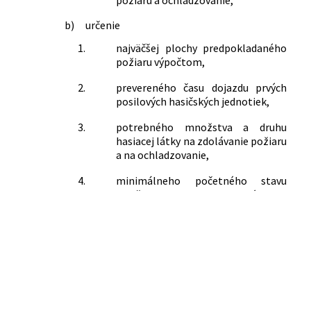
b)
určenie
1.
najväčšej plochy predpokladaného
požiaru výpočtom,
2.
prevereného času dojazdu prvých
posilových hasičských jednotiek,
3.
potrebného množstva a druhu
hasiacej látky na zdolávanie požiaru
a na ochladzovanie,
4.
minimálneho početného stavu
hasičskej jednotky potrebného na
účinné zdolanie predpokladaného
požiaru podľa bodu 1, ako aj
požiadavky na jej materiálno-
technické vybavenie,
5.
najkratšieho času na vykonanie
účinného zásahu pri
predpokladanom požiari podľa