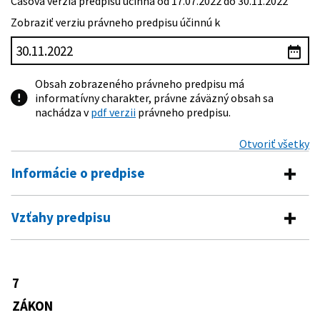
Časová verzia predpisu účinná od 17.07.2022 do 30.11.2022
Zobraziť verziu právneho predpisu účinnú k
Obsah zobrazeného právneho predpisu má
informatívny charakter, právne záväzný obsah sa
nachádza v
pdf verzii
právneho predpisu.
Otvoriť všetky
Informácie o predpise
Číslo predpisu:
7/2005 Z. z.
Vzťahy predpisu
Názov:
Zákon o konkurze a reštrukturalizácii a o zmene a
Vykonávacie predpisy
doplnení niektorých zákonov
Typ:
Zákon
643/2005 Z. z.
Vyhláška Ministerstva spravodlivosti
7
Predpis mení
Slovenskej republiky, ktorou sa
Dátum schválenia:
09.12.2004
ustanovujú podrobnosti o spôsobe
ZÁKON
566/2001 Z. z.
Zákon o cenných papieroch a
určenia platobnej neschopnosti a
Dátum vyhlásenia:
14.01.2005