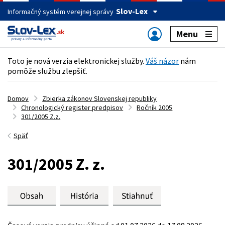
Slov-Lex
Informačný systém verejnej správy
Menu
Toto je nová verzia elektronickej služby.
Váš názor
nám
pomôže službu zlepšiť.
Domov
Zbierka zákonov Slovenskej republiky
Chronologický register predpisov
Ročník 2005
301/2005 Z.z.
Späť
301/2005 Z. z.