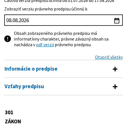
Časová verzia predpisu účinná od 01.07.2026 do 17.08.2026
Zobraziť verziu právneho predpisu účinnú k
Obsah zobrazeného právneho predpisu má
informatívny charakter, právne záväzný obsah sa
nachádza v
pdf verzii
právneho predpisu.
Otvoriť všetky
Informácie o predpise
Číslo predpisu:
301/2005 Z. z.
Vzťahy predpisu
Názov:
Trestný poriadok
Vykonávacie predpisy
Typ:
Zákon
543/2005 Z. z.
Vyhláška Ministerstva spravodlivosti
301
Dátum schválenia:
24.05.2005
Predpis je menený
Slovenskej republiky o Spravovacom a
kancelárskom poriadku pre okresné
ZÁKON
Dátum vyhlásenia:
02.07.2005
650/2005 Z. z.
Zákon o vykonaní príkazu na zaistenie
súdy, krajské súdy, Špeciálny súd a