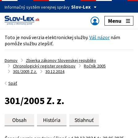
Slov-Lex
Informačný systém verejnej správy
Menu
Toto je nová verzia elektronickej služby.
Váš názor
nám
pomôže službu zlepšiť.
Domov
Zbierka zákonov Slovenskej republiky
Chronologický register predpisov
Ročník 2005
301/2005 Z.z.
30.12.2024
Späť
301/2005 Z. z.