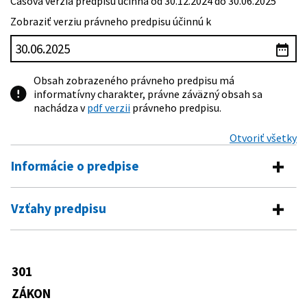
Časová verzia predpisu účinná od 30.12.2024 do 30.06.2025
Zobraziť verziu právneho predpisu účinnú k
Obsah zobrazeného právneho predpisu má
informatívny charakter, právne záväzný obsah sa
nachádza v
pdf verzii
právneho predpisu.
Otvoriť všetky
Informácie o predpise
Číslo predpisu:
301/2005 Z. z.
Vzťahy predpisu
Názov:
Trestný poriadok
Vykonávacie predpisy
Typ:
Zákon
543/2005 Z. z.
Vyhláška Ministerstva spravodlivosti
301
Dátum schválenia:
24.05.2005
Predpis je menený
Slovenskej republiky o Spravovacom a
kancelárskom poriadku pre okresné
ZÁKON
Dátum vyhlásenia:
02.07.2005
650/2005 Z. z.
Zákon o vykonaní príkazu na zaistenie
súdy, krajské súdy, Špeciálny súd a