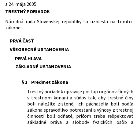
Predpis ruší
majetku alebo dôkazov v Európskej únii
z 24. mája 2005
Dátum účinnosti od:
30.12.2024
vojenské súdy
a o zmene a doplnení zákona č.
TRESTNÝ PORIADOK
618/2005 Z. z.
Vyhláška Ministerstva spravodlivosti
141/1961 Zb.
Zákon o trestnom konaní súdnom
Dátum účinnosti do:
30.06.2025
300/2005 Z. z. Trestný zákon, zákona č.
Slovenskej republiky o tvorbe spisu
(trestný poriadok).
Národná rada Slovenskej republiky sa uzniesla na tomto
301/2005 Z. z. Trestný poriadok a
orgánmi činnými v trestnom konaní a
Autor:
Národná rada Slovenskej republiky
109/1965 Zb.
Zákon o trestnom konaní súdnom
zákone:
zákona Slovenskej národnej rady č.
súdmi
(Trestný poriadok) (úplné znenie
372/1990 Zb. o priestupkoch v znení
Právna
Trestné právo
619/2005 Z. z.
Vyhláška Ministerstva spravodlivosti
zákona).
neskorších predpisov
oblasť:
Pomocné vedy
PRVÁ ČASŤ
Slovenskej republiky o podmienkach a
692/2006 Z. z.
Zákon, ktorým sa mení a dopĺňa zákon
Trestné právo hmotné
postupe prokurátora pri konaní o
VŠEOBECNÉ USTANOVENIA
č. 480/2002 Z. z. o azyle a o zmene a
Trestné právo procesné
dohode o uznaní viny a prijatí trestu
PRVÁ HLAVA
doplnení niektorých zákonov v znení
Advokácia
620/2005 Z. z.
Vyhláška Ministerstva spravodlivosti
neskorších predpisov a o zmene a
Notárstvo
ZÁKLADNÉ USTANOVENIA
Slovenskej republiky, ktorou sa
doplnení niektorých zákonov
Polícia, Zbor väzenskej a justičnej
ustanovuje paušálna suma trov
stráže
342/2007 Z. z.
Zákon, ktorým sa menia a dopĺňajú
trestného konania
§ 1
Predmet zákona
Prokuratúra
niektoré zákony v súvislosti so
417/2006 Z. z.
Vyhláška Ministerstva spravodlivosti
Verejný ochranca práv
vstupom Slovenskej republiky do
Trestný poriadok upravuje postup orgánov činných
Slovenskej republiky, ktorou sa mení a
Všeobecné súdnictvo
Schengenského priestoru
v trestnom konaní a súdov tak, aby trestné činy
dopĺňa vyhláška Ministerstva
Znalci, tlmočníci, prekladatelia
643/2007 Z. z.
Zákon, ktorým sa mení a dopĺňa zákon
boli náležite zistené, ich páchatelia boli podľa
spravodlivosti Slovenskej republiky č.
Exekútori, rozhodcovia, mediátori
č. 480/2002 Z. z. o azyle a o zmene a
zákona spravodlivo potrestaní a výnosy z trestnej
543/2005 Z. z. o Spravovacom a
Trestné činy
doplnení niektorých zákonov v znení
činnosti boli odňaté, pričom treba rešpektovať
kancelárskom poriadku pre okresné
Trestné konanie
neskorších predpisov a o zmene a
základné práva a slobody fyzických osôb a
súdy, krajské súdy, Špeciálny súd a
doplnení niektorých zákonov
právnických osôb.
vojenské súdy
Nachádza sa v čiastke:
130/2005
61/2008 Z. z.
Zákon, ktorým sa mení a dopĺňa zákon
120/2007 Z. z.
Vyhláška Ministerstva spravodlivosti