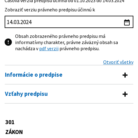
Časová verzia predpisu účinná od 01.10.2023 do 14.03.2024
Zobraziť verziu právneho predpisu účinnú k
Obsah zobrazeného právneho predpisu má
informatívny charakter, právne záväzný obsah sa
nachádza v
pdf verzii
právneho predpisu.
Otvoriť všetky
Informácie o predpise
Číslo predpisu:
301/2005 Z. z.
Vzťahy predpisu
Názov:
Trestný poriadok
Vykonávacie predpisy
Typ:
Zákon
543/2005 Z. z.
Vyhláška Ministerstva spravodlivosti
301
Dátum schválenia:
24.05.2005
Predpis je menený
Slovenskej republiky o Spravovacom a
kancelárskom poriadku pre okresné
ZÁKON
Dátum vyhlásenia:
02.07.2005
650/2005 Z. z.
Zákon o vykonaní príkazu na zaistenie
súdy, krajské súdy, Špeciálny súd a