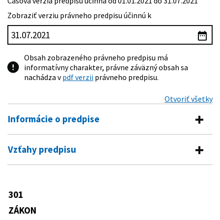
Časová verzia predpisu účinná od 01.01.2021 do 31.07.2021
Zobraziť verziu právneho predpisu účinnú k
Obsah zobrazeného právneho predpisu má
informatívny charakter, právne záväzný obsah sa
nachádza v
pdf verzii
právneho predpisu.
Otvoriť všetky
Informácie o predpise
Číslo predpisu:
301/2005 Z. z.
Vzťahy predpisu
Názov:
Trestný poriadok
Vykonávacie predpisy
Typ:
Zákon
543/2005 Z. z.
Vyhláška Ministerstva spravodlivosti
301
Dátum schválenia:
24.05.2005
Predpis je menený
Slovenskej republiky o Spravovacom a
kancelárskom poriadku pre okresné
ZÁKON
Dátum vyhlásenia:
02.07.2005
650/2005 Z. z.
Zákon o vykonaní príkazu na zaistenie
súdy, krajské súdy, Špeciálny súd a