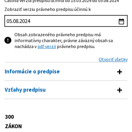
Časová verzia predpisu účinná od 15.03.2024 do 05.08.2024
Zobraziť verziu právneho predpisu účinnú k
Obsah zobrazeného právneho predpisu má
informatívny charakter, právne záväzný obsah sa
nachádza v
pdf verzii
právneho predpisu.
Otvoriť všetky
Informácie o predpise
Číslo predpisu:
300/2005 Z. z.
Vzťahy predpisu
Názov:
Trestný zákon
Predpis je menený
Typ:
Zákon
650/2005 Z. z.
Zákon o vykonaní príkazu na zaistenie
300
Dátum schválenia:
20.05.2005
Predpis ruší
majetku alebo dôkazov v Európskej únii
a o zmene a doplnení zákona č.
ZÁKON
Dátum vyhlásenia:
02.07.2005
165/1950 Zb.
Zákon na ochranu mieru
300/2005 Z. z. Trestný zákon, zákona č.