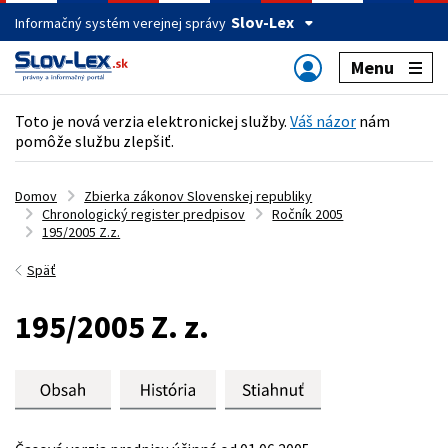
Slov-Lex
Informačný systém verejnej správy
Menu
Toto je nová verzia elektronickej služby.
Váš názor
nám
pomôže službu zlepšiť.
Domov
Zbierka zákonov Slovenskej republiky
Chronologický register predpisov
Ročník 2005
195/2005 Z.z.
Späť
195/2005 Z. z.