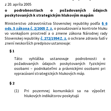
z 20. apríla 2005
Dátum vyhlásenia:
12.05.2005
o podrobnostiach o požadovaných údajoch
Dátum účinnosti od:
01.06.2005
poskytovaných k strategickým hlukovým mapám
Autor:
Ministerstvo zdravotníctva Slovenskej republiky
Ministerstvo zdravotníctva Slovenskej republiky podľa
§ 6
ods. 5 zákona č. 2/2005 Z. z.
o posudzovaní a kontrole hluku
Právna oblasť:
Pozemné komunikácie
vo vonkajšom prostredí a o zmene zákona Národnej rady
Zdravé životné podmienky
Slovenskej republiky
č. 272/1994 Z. z.
o ochrane zdravia ľudí v
Nachádza sa v čiastke:
87/2005
znení neskorších predpisov ustanovuje:
§ 1
Táto vyhláška ustanovuje podrobnosti o
požadovaných údajoch poskytovaných fyzickými
osobami – podnikateľmi a právnickými osobami pri
vypracúvaní strategických hlukových máp.
§ 2
(1)
Pri pozemnej komunikácii sa na výpočet
hlukových indikátorov poskytujú
a)
geometrické údaje o pozemnej
komunikácii,