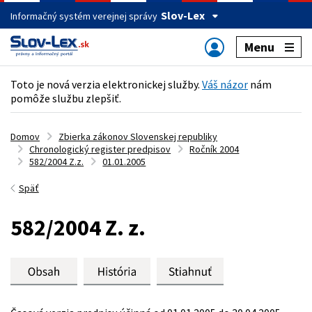
Slov-Lex
Informačný systém verejnej správy
Menu
Toto je nová verzia elektronickej služby.
Váš názor
nám
pomôže službu zlepšiť.
Domov
Zbierka zákonov Slovenskej republiky
Chronologický register predpisov
Ročník 2004
582/2004 Z.z.
01.01.2005
Späť
582/2004 Z. z.