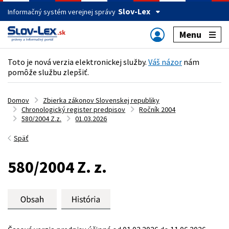
Slov-Lex
Informačný systém verejnej správy
Menu
Toto je nová verzia elektronickej služby.
Váš názor
nám
pomôže službu zlepšiť.
Domov
Zbierka zákonov Slovenskej republiky
Chronologický register predpisov
Ročník 2004
580/2004 Z.z.
01.03.2026
Späť
580/2004 Z. z.