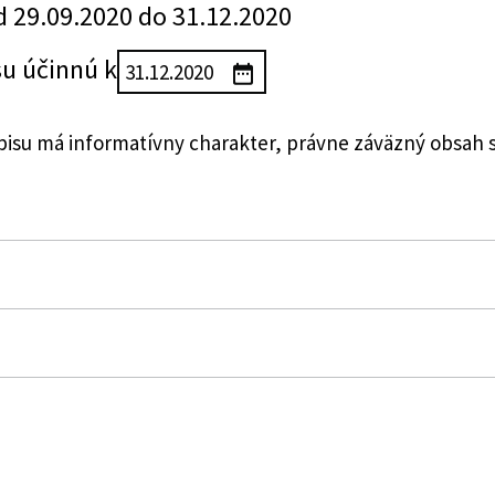
d 29.09.2020 do 31.12.2020
su účinnú k
su má informatívny charakter, právne záväzný obsah 
 zmene a doplnení zákona č. 95/2002 Z. z. o poisťovníc
tva zdravotníctva Slovenskej republiky o podrobnostia
ejné zdravotné poistenie a o ročnom zúčtovaní poistnéh