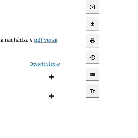
sa nachádza v
pdf verzii
Otvoriť všetky
tve a o zmene a
ch o platení preddavkov
o na verejné zdravotné