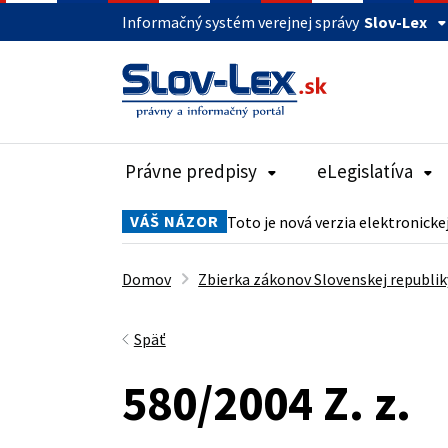
Informačný systém verejnej správy
Slov-Lex
Právne predpisy
eLegislatíva
VÁŠ NÁZOR
Toto je nová verzia elektronicke
Domov
Zbierka zákonov Slovenskej republik
Späť
580/2004 Z. z.