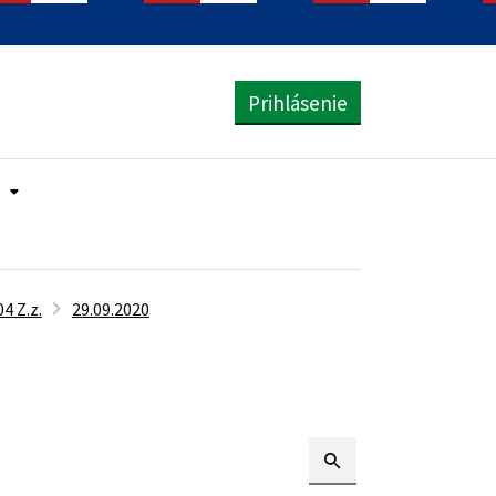
Prihlásenie
4 Z.z.
29.09.2020