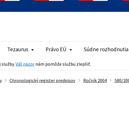
Tezaurus
Právo EÚ
Súdne rozhodnutia
j služby.
Váš názor
nám pomôže službu zlepšiť.
y
Chronologický register predpisov
Ročník 2004
580/200