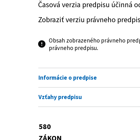
Časová verzia predpisu účinná o
Zobraziť verziu právneho predpi
Obsah zobrazeného právneho predpi
právneho predpisu.
Informácie o predpise
Číslo predpisu:
580/2004 Z. z.
Vzťahy predpisu
Názov:
Zákon o zdravotnom poistení a o
Vykonávacie predpisy
doplnení niektorých zákonov
769/2004 Z. z.
Vyhláška Ministers
580
Typ:
Zákon
Predpis mení
na poistné na ver
ZÁKON
poistenie
Dátum schválenia:
21.10.2004