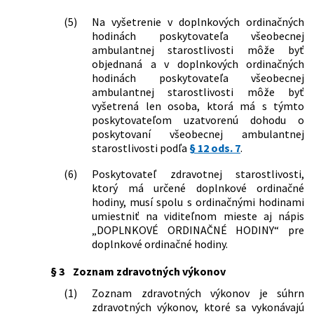
153/2013 Z. z. o národnom
(5)
Na vyšetrenie v doplnkových ordinačných
zdravotníckom informačnom systéme
hodinách poskytovateľa všeobecnej
a o zmene a doplnení niektorých
ambulantnej starostlivosti môže byť
zákonov v znení neskorších predpisov a
objednaná a v doplnkových ordinačných
ktorým sa menia a dopĺňajú niektoré
hodinách poskytovateľa všeobecnej
zákony
ambulantnej starostlivosti môže byť
40/2024 Z. z.
Zákon, ktorým sa mení a dopĺňa zákon
vyšetrená len osoba, ktorá má s týmto
č. 300/2005 Z. z. Trestný zákon v znení
poskytovateľom uzatvorenú dohodu o
neskorších predpisov a ktorým sa
poskytovaní všeobecnej ambulantnej
menia a dopĺňajú niektoré zákony
starostlivosti podľa
§ 12 ods. 7
.
125/2024 Z. z.
Zákon, ktorým sa mení a dopĺňa zákon
č. 578/2004 Z. z. o poskytovateľoch
(6)
Poskytovateľ zdravotnej starostlivosti,
zdravotnej starostlivosti,
ktorý má určené doplnkové ordinačné
zdravotníckych pracovníkoch,
hodiny, musí spolu s ordinačnými hodinami
stavovských organizáciách v
umiestniť na viditeľnom mieste aj nápis
zdravotníctve a o zmene a doplnení
„DOPLNKOVÉ ORDINAČNÉ HODINY“ pre
niektorých zákonov v znení neskorších
doplnkové ordinačné hodiny.
predpisov a ktorým sa menia a
dopĺňajú niektoré zákony
§ 3
Zoznam zdravotných výkonov
144/2024 Z. z.
Zákon, ktorým sa mení a dopĺňa zákon
(1)
Zoznam zdravotných výkonov je súhrn
č. 480/2002 Z. z. o azyle a o zmene a
zdravotných výkonov, ktoré sa vykonávajú
doplnení niektorých zákonov v znení