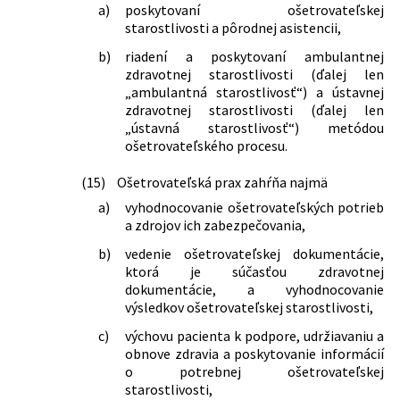
a)
poskytovaní ošetrovateľskej
167/2016 Z. z.
Zákon, ktorým sa mení zákon č.
starostlivosti a pôrodnej asistencii,
580/2004 Z. z. o zdravotnom poistení a
o zmene a doplnení zákona č. 95/2002
b)
riadení a poskytovaní ambulantnej
Z. z. o poisťovníctve a o zmene a
zdravotnej starostlivosti (ďalej len
doplnení niektorých zákonov v znení
„ambulantná starostlivosť“) a ústavnej
neskorších predpisov a ktorým sa
zdravotnej starostlivosti (ďalej len
menia niektoré zákony
„ústavná starostlivosť“) metódou
317/2016 Z. z.
Zákon o požiadavkách a postupoch pri
ošetrovateľského procesu.
odbere a transplantácii ľudského
orgánu, ľudského tkaniva a ľudských
(15)
Ošetrovateľská prax zahŕňa najmä
buniek a o zmene a doplnení
a)
vyhodnocovanie ošetrovateľských potrieb
niektorých zákonov (transplantačný
a zdrojov ich zabezpečovania,
zákon)
386/2016 Z. z.
Zákon, ktorým sa mení a dopĺňa zákon
b)
vedenie ošetrovateľskej dokumentácie,
č. 171/2005 Z. z. o hazardných hrách a o
ktorá je súčasťou zdravotnej
zmene a doplnení niektorých zákonov
dokumentácie, a vyhodnocovanie
v znení neskorších predpisov a ktorým
výsledkov ošetrovateľskej starostlivosti,
sa menia a dopĺňajú niektoré zákony
c)
výchovu pacienta k podpore, udržiavaniu a
257/2017 Z. z.
Zákon, ktorým sa mení a dopĺňa zákon
obnove zdravia a poskytovanie informácií
č. 576/2004 Z. z. o zdravotnej
o potrebnej ošetrovateľskej
starostlivosti, službách súvisiacich s
starostlivosti,
poskytovaním zdravotnej