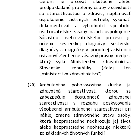
dopĺňajú niektoré zákony
cieľom je určovať skutočné alebo
predpokladané problémy osoby v súvislosti
231/2019 Z. z.
Zákon o výkone detencie a o zmene a
so starostlivosťou o zdravie, naplánovať
doplnení niektorých zákonov
uspokojenie zistených potrieb, vykonať,
383/2019 Z. z.
Zákon, ktorým sa mení a dopĺňa zákon
dokumentovať a vyhodnotiť špecifické
č. 362/2011 Z. z. o liekoch a
ošetrovateľské zásahy na ich uspokojenie.
zdravotníckych pomôckach a o zmene
Súčasťou ošetrovateľského procesu je
a doplnení niektorých zákonov v znení
určenie sesterskej diagnózy. Sesterské
neskorších predpisov a ktorým sa
diagnózy a diagnózy v pôrodnej asistencii
menia a dopĺňajú niektoré zákony
ustanoví všeobecne záväzný právny predpis,
398/2019 Z. z.
Zákon, ktorým sa mení a dopĺňa zákon
ktorý vydá Ministerstvo zdravotníctva
č. 131/2010 Z. z. o pohrebníctve a
Slovenskej republiky (ďalej len
ktorým sa menia a dopĺňajú niektoré
„ministerstvo zdravotníctva”).
zákony
467/2019 Z. z.
Zákon, ktorým sa mení a dopĺňa zákon
(20)
Ambulantná pohotovostná služba je
č. 461/2003 Z. z. o sociálnom poistení v
zdravotná starostlivosť, ktorou sa
znení neskorších predpisov a ktorým sa
zabezpečuje dostupnosť zdravotnej
menia a dopĺňajú niektoré zákony
starostlivosti v rozsahu poskytovania
69/2020 Z. z.
Zákon o mimoriadnych opatreniach v
všeobecnej ambulantnej starostlivosti pri
súvislosti so šírením nebezpečnej
náhlej zmene zdravotného stavu osoby,
nákazlivej ľudskej choroby COVID-19 v
ktorá bezprostredne neohrozuje jej život
oblasti zdravotníctva a ktorým sa
alebo bezprostredne neohrozuje niektorú
menia a dopĺňajú niektoré zákony
zo základných životných funkcií.