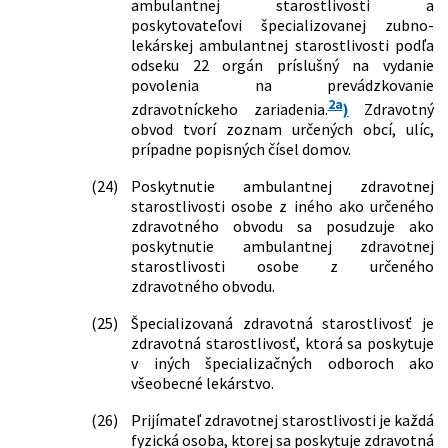
ambulantnej starostlivosti a
č. 581/2004 Z. z. o zdravotných
poskytovateľovi špecializovanej zubno-
poisťovniach, dohľade nad zdravotnou
lekárskej ambulantnej starostlivosti podľa
starostlivosťou a o zmene a doplnení
odseku 22 orgán príslušný na vydanie
niektorých zákonov v znení neskorších
povolenia na prevádzkovanie
predpisov a ktorým sa menia a
2a
dopĺňajú niektoré zákony
zdravotníckeho zariadenia.
)
Zdravotný
9/2021 Z. z.
Zákon, ktorým sa menia a dopĺňajú
obvod tvorí zoznam určených obcí, ulíc,
niektoré zákony v súvislosti s druhou
prípadne popisných čísel domov.
vlnou pandémie ochorenia COVID-19
(24)
Poskytnutie ambulantnej zdravotnej
82/2021 Z. z.
Zákon, ktorým sa dopĺňa zákon č.
starostlivosti osobe z iného ako určeného
576/2004 Z. z. o zdravotnej
zdravotného obvodu sa posudzuje ako
starostlivosti, službách súvisiacich s
poskytnutie ambulantnej zdravotnej
poskytovaním zdravotnej
starostlivosti osobe z určeného
starostlivosti a o zmene a doplnení
zdravotného obvodu.
niektorých zákonov v znení neskorších
predpisov
(25)
Špecializovaná zdravotná starostlivosť je
133/2021 Z. z.
Zákon, ktorým sa v súvislosti s druhou
zdravotná starostlivosť, ktorá sa poskytuje
vlnou pandémie ochorenia COVID-19
v iných špecializačných odboroch ako
menia a dopĺňajú niektoré zákony v
všeobecné lekárstvo.
oblasti zdravotníctva
213/2021 Z. z.
Zákon, ktorým sa mení a dopĺňa zákon
(26)
Prijímateľ zdravotnej starostlivosti je každá
č. 576/2004 Z. z. o zdravotnej
fyzická osoba, ktorej sa poskytuje zdravotná