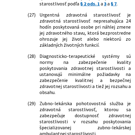
starostlivosti, službách súvisiacich s
starostlivosť podľa
§ 2 ods. 1
a
3
a
§ 7
.
poskytovaním zdravotnej
starostlivosti a o zmene a doplnení
(27)
Urgentná zdravotná starostlivosť je
niektorých zákonov v znení neskorších
zdravotná starostlivosť nepresahujúca 24
predpisov a ktorým sa mení zákon č.
hodín poskytovaná osobe pri náhlej zmene
578/2004 Z. z. o poskytovateľoch
jej zdravotného stavu, ktorá bezprostredne
zdravotnej starostlivosti,
ohrozuje jej život alebo niektorú zo
zdravotníckych pracovníkoch,
základných životných funkcií.
stavovských organizáciách v
zdravotníctve a o zmene a doplnení
(28)
Diagnosticko-terapeutické systémy sú
niektorých zákonov v znení neskorších
normy na zabezpečenie kvality
predpisov
poskytovania zdravotnej starostlivosti a
ustanovujú minimálne požiadavky na
252/2021 Z. z.
Zákon, ktorým sa mení a dopĺňa zákon
zabezpečenie kvalitnej a bezpečnej
č. 578/2004 Z. z. o poskytovateľoch
zdravotnej starostlivosti a tiež jej rozsahu a
zdravotnej starostlivosti,
obsahu.
zdravotníckych pracovníkoch,
stavovských organizáciách v
(29)
Zubno-lekárska pohotovostná služba je
zdravotníctve a o zmene a doplnení
zdravotná starostlivosť, ktorou sa
niektorých zákonov v znení neskorších
zabezpečuje dostupnosť zdravotnej
predpisov a ktorým sa menia a
starostlivosti v rozsahu poskytovania
dopĺňajú niektoré zákony
špecializovanej zubno-lekárskej
358/2021 Z. z.
Zákon o Národnom inštitúte pre
ambulantnej starostlivosti.