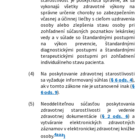
starostlivosť je poskytnutá správne, ak sa
vykonajú všetky zdravotné výkony na
správne určenie choroby so zabezpečením
včasnej a účinnej liečby s cieľom uzdravenia
osoby alebo zlepšenia stavu osoby pri
zohľadnení súčasných poznatkov lekárskej
vedy a v súlade so štandardnými postupmi
na výkon prevencie, štandardnými
diagnostickými postupmi a štandardnými
terapeutickými postupmi pri zohľadnení
individuálneho stavu pacienta.
(4)
Na poskytovanie zdravotnej starostlivosti
sa vyžaduje informovaný súhlas (
§ 6 ods. 4
),
ak v tomto zákone nie je ustanovené inak (
§
6 ods. 9
).
(5)
Neoddeliteľnou súčasťou poskytovania
zdravotnej starostlivosti je vedenie
zdravotnej dokumentácie (
§ 2 ods. 6
) a
vytváranie elektronických zdravotných
záznamov v elektronickej zdravotnej knižke
4aaa
osoby.
)