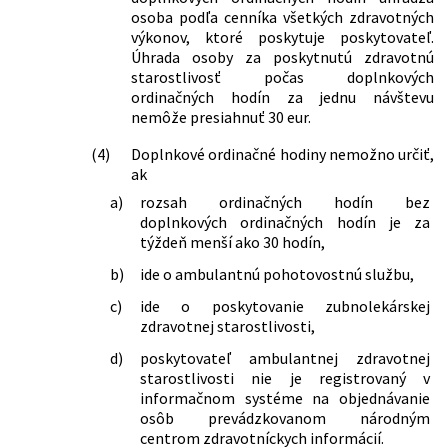
poisťovniach, dohľade nad zdravotnou
osoba podľa cenníka všetkých zdravotných
starostlivosťou a o zmene a doplnení
výkonov, ktoré poskytuje poskytovateľ.
niektorých zákonov v znení neskorších
Úhrada osoby za poskytnutú zdravotnú
predpisov a ktorým sa menia a
starostlivosť počas doplnkových
dopĺňajú niektoré zákony
ordinačných hodín za jednu návštevu
nemôže presiahnuť 30 eur.
110/2023 Z. z.
Zákon, ktorým sa mení a dopĺňa zákon
č. 564/2001 Z. z. o verejnom ochrancovi
(4)
Doplnkové ordinačné hodiny nemožno určiť,
práv v znení neskorších predpisov a
ak
ktorým sa menia a dopĺňajú niektoré
zákony
a)
rozsah ordinačných hodín bez
119/2023 Z. z.
Zákon, ktorým sa mení a dopĺňa zákon
doplnkových ordinačných hodín je za
č. 87/2018 Z. z. o radiačnej ochrane a o
týždeň menší ako 30 hodín,
zmene a doplnení niektorých zákonov
b)
ide o ambulantnú pohotovostnú službu,
v znení neskorších predpisov a ktorým
sa menia a dopĺňajú niektoré zákony
c)
ide o poskytovanie zubnolekárskej
293/2023 Z. z.
Zákon, ktorým sa mení a dopĺňa zákon
zdravotnej starostlivosti,
č. 362/2011 Z. z. o liekoch a
d)
poskytovateľ ambulantnej zdravotnej
zdravotníckych pomôckach a o zmene
starostlivosti nie je registrovaný v
a doplnení niektorých zákonov v znení
informačnom systéme na objednávanie
neskorších predpisov a ktorým sa
osôb prevádzkovanom národným
menia a dopĺňajú niektoré zákony
centrom zdravotníckych informácií.
529/2023 Z. z.
Zákon, ktorým sa mení zákon č.