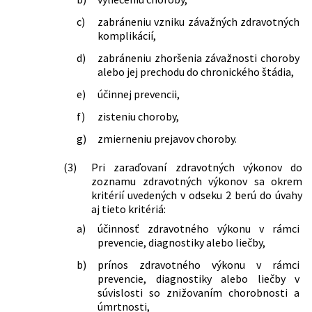
ktorým sa menia a dopĺňajú niektoré
c)
zabráneniu vzniku závažných zdravotných
zákony
komplikácií,
362/2024 Z. z.
Zákon, ktorým sa mení a dopĺňa zákon
č. 580/2004 Z. z. o zdravotnom poistení
d)
zabráneniu zhoršenia závažnosti choroby
a o zmene a doplnení zákona č. 95/2002
alebo jej prechodu do chronického štádia,
Z. z. o poisťovníctve a o zmene a
doplnení niektorých zákonov v znení
e)
účinnej prevencii,
neskorších predpisov a ktorým sa
f)
zisteniu choroby,
menia a dopĺňajú niektoré zákony
363/2024 Z. z.
Zákon, ktorým sa menia a dopĺňajú
g)
zmierneniu prejavov choroby.
niektoré zákony v súvislosti s
niektorými opatreniami na
(3)
Pri zaraďovaní zdravotných výkonov do
zabezpečenie dostupnosti ústavnej
zoznamu zdravotných výkonov sa okrem
zdravotnej starostlivosti
kritérií uvedených v odseku 2 berú do úvahy
23/2025 Z. z.
Zákon, ktorým sa menia a dopĺňajú
aj tieto kritériá:
niektoré zákony v súvislosti so
a)
účinnosť zdravotného výkonu v rámci
zabezpečením ochrany pacienta a s
prevencie, diagnostiky alebo liečby,
nastolením sociálneho zmieru v
zdravotníctve
b)
prínos zdravotného výkonu v rámci
prevencie, diagnostiky alebo liečby v
69/2025 Z. z.
Zákon, ktorým sa mení a dopĺňa zákon
súvislosti so znižovaním chorobnosti a
č. 579/2004 Z. z. o záchrannej
úmrtnosti,
zdravotnej službe a o zmene a