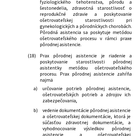
fyziologického tehotenstva, pôrodu a
dôchodkovom sporení a o zmene a
šestonedelia, zdravotná starostlivosť o
doplnení niektorých zákonov v znení
reprodukčné zdravie a poskytovanie
neskorších predpisov a ktorým sa
ošetrovateľskej starostlivosti pri
menia a dopĺňajú niektoré zákony
gynekologických a pôrodníckych chorobách.
156/2018 Z. z.
Zákon, ktorým sa mení a dopĺňa zákon
Pôrodná asistencia sa poskytuje metódou
č. 362/2011 Z. z. o liekoch a
ošetrovateľského procesu v rámci praxe
zdravotníckych pomôckach a o zmene
pôrodnej asistencie.
a doplnení niektorých zákonov v znení
neskorších predpisov a ktorým sa
(18)
Prax pôrodnej asistencie je riadenie a
menia a dopĺňajú niektoré zákony
poskytovanie starostlivosti pôrodnej
192/2018 Z. z.
Zákon, ktorým sa mení a dopĺňa zákon
asistentky metódou ošetrovateľského
č. 578/2004 Z. z. o poskytovateľoch
procesu. Prax pôrodnej asistencie zahŕňa
zdravotnej starostlivosti,
najmä
zdravotníckych pracovníkoch,
a)
určovanie potrieb pôrodnej asistencie,
stavovských organizáciách v
ošetrovateľských potrieb a zdrojov ich
zdravotníctve a o zmene a doplnení
zabezpečovania,
niektorých zákonov v znení neskorších
predpisov a ktorým sa menia niektoré
b)
vedenie dokumentácie pôrodnej asistencie
zákony
a ošetrovateľskej dokumentácie, ktorá je
287/2018 Z. z.
Zákon, ktorým sa mení a dopĺňa zákon
súčasťou zdravotnej dokumentácie, a
č. 139/1998 Z. z. o omamných látkach,
vyhodnocovanie výsledkov pôrodnej
psychotropných látkach a prípravkoch
asistencie a ošetrovateľskej