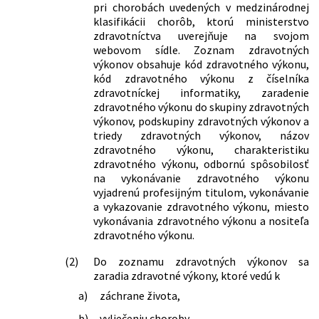
pri chorobách uvedených v medzinárodnej
neskorších predpisov a ktorým sa
klasifikácii chorôb, ktorú ministerstvo
menia a dopĺňajú niektoré zákony
zdravotníctva uverejňuje na svojom
201/2024 Z. z.
Zákon, ktorým sa mení a dopĺňa zákon
webovom sídle. Zoznam zdravotných
č. 575/2001 Z. z. o organizácii činnosti
výkonov obsahuje kód zdravotného výkonu,
vlády a organizácii ústrednej štátnej
kód zdravotného výkonu z číselníka
správy v znení neskorších predpisov a
zdravotníckej informatiky, zaradenie
ktorým sa menia a dopĺňajú niektoré
zdravotného výkonu do skupiny zdravotných
zákony
výkonov, podskupiny zdravotných výkonov a
360/2024 Z. z.
Zákon, ktorým sa mení a dopĺňa zákon
triedy zdravotných výkonov, názov
č. 578/2004 Z. z. o poskytovateľoch
zdravotného výkonu, charakteristiku
zdravotnej starostlivosti,
zdravotného výkonu, odbornú spôsobilosť
zdravotníckych pracovníkoch,
na vykonávanie zdravotného výkonu
stavovských organizáciách v
vyjadrenú profesijným titulom, vykonávanie
zdravotníctve a o zmene a doplnení
a vykazovanie zdravotného výkonu, miesto
niektorých zákonov v znení neskorších
vykonávania zdravotného výkonu a nositeľa
predpisov a ktorým sa menia a
zdravotného výkonu.
dopĺňajú niektoré zákony
361/2024 Z. z.
Zákon, ktorým sa mení a dopĺňa zákon
(2)
Do zoznamu zdravotných výkonov sa
č. 153/2013 Z. z. o národnom
zaradia zdravotné výkony, ktoré vedú k
zdravotníckom informačnom systéme
a)
záchrane života,
a o zmene a doplnení niektorých
zákonov v znení neskorších predpisov a
b)
vyliečeniu choroby,