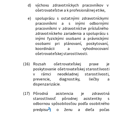
starostlivosti a o zmene a doplnení
d)
výchovu zdravotníckych pracovníkov v
niektorých zákonov v znení neskorších
ošetrovateľstve a k profesionálnej etike,
predpisov a ktorým sa menia a
dopĺňajú niektoré zákony
e)
spoluprácu s ostatnými zdravotníckymi
pracovníkmi a s inými odbornými
351/2017 Z. z.
Zákon, ktorým sa mení a dopĺňa zákon
pracovníkmi v zdravotníctve príslušného
č. 576/2004 Z. z. o zdravotnej
zdravotníckeho zariadenia a spoluprácu s
starostlivosti, službách súvisiacich s
inými fyzickými osobami a právnickými
poskytovaním zdravotnej
osobami pri plánovaní, poskytovaní,
starostlivosti a o zmene a doplnení
koordinácii a vyhodnocovaní
niektorých zákonov v znení neskorších
ošetrovateľskej starostlivosti.
predpisov a ktorým sa menia a
dopĺňajú niektoré zákony
(16)
Rozsah ošetrovateľskej praxe je
61/2018 Z. z.
Zákon, ktorým sa mení a dopĺňa zákon
poskytovanie ošetrovateľskej starostlivosti
č. 305/2005 Z. z. o sociálnoprávnej
v rámci neodkladnej starostlivosti,
ochrane detí a o sociálnej kuratele a o
prevencie, diagnostiky, liečby a
zmene a doplnení niektorých zákonov
dispenzarizácie.
v znení neskorších predpisov a ktorým
sa menia a dopĺňajú niektoré zákony
(17)
Pôrodná asistencia je zdravotná
87/2018 Z. z.
Zákon o radiačnej ochrane a o zmene a
starostlivosť pôrodnej asistentky s
doplnení niektorých zákonov
odbornou spôsobilosťou podľa osobitného
109/2018 Z. z.
Zákon, ktorým sa mení a dopĺňa zákon
2
predpisu
)
o ženu a dieťa počas
č. 650/2004 Z. z. o doplnkovom