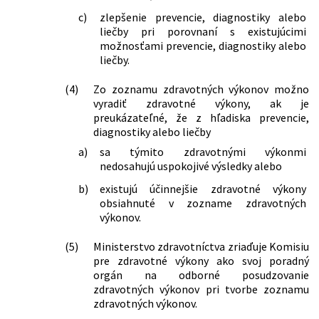
doplnení niektorých zákonov v znení
c)
zlepšenie prevencie, diagnostiky alebo
neskorších predpisov a ktorým sa
liečby pri porovnaní s existujúcimi
menia a dopĺňajú niektoré zákony
možnosťami prevencie, diagnostiky alebo
150/2025 Z. z.
Zákon o niektorých opatreniach na
liečby.
zvýšenie odolnosti Slovenskej
republiky v oblasti obrany a
(4)
Zo zoznamu zdravotných výkonov možno
bezpečnosti, o brannej povinnosti a o
vyradiť zdravotné výkony, ak je
zmene a doplnení niektorých zákonov
preukázateľné, že z hľadiska prevencie,
157/2025 Z. z.
Zákon, ktorým sa mení a dopĺňa zákon
diagnostiky alebo liečby
č. 300/2005 Z. z. Trestný zákon v znení
a)
sa týmito zdravotnými výkonmi
neskorších predpisov a ktorým sa
nedosahujú uspokojivé výsledky alebo
menia a dopĺňajú niektoré zákony
176/2025 Z. z.
Zákon, ktorým sa mení a dopĺňa zákon
b)
existujú účinnejšie zdravotné výkony
č. 245/2008 Z. z. o výchove a vzdelávaní
obsiahnuté v zozname zdravotných
(školský zákon) a o zmene a doplnení
výkonov.
niektorých zákonov v znení neskorších
predpisov a ktorým sa menia a
(5)
Ministerstvo zdravotníctva zriaďuje Komisiu
dopĺňajú niektoré zákony
pre zdravotné výkony ako svoj poradný
242/2025 Z. z.
Zákon o psychologickej činnosti a o
orgán na odborné posudzovanie
zmene a doplnení niektorých zákonov
zdravotných výkonov pri tvorbe zoznamu
258/2025 Z. z.
Zákon, ktorým sa mení a dopĺňa zákon
zdravotných výkonov.
č. 461/2003 Z. z. o sociálnom poistení v