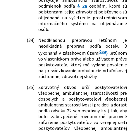
stavovských organizáciách v
podmienok podľa
§ 2a
osobám, ktoré sú
zdravotníctve a o zmene a doplnení
poistencami tejto zdravotnej poisťovne a sú
niektorých zákonov v znení neskorších
objednané na vyšetrenie prostredníctvom
predpisov a ktorým sa menia a
informačného systému na objednávanie
dopĺňajú niektoré zákony
osôb.
102/2022 Z. z.
Zákon, ktorým sa dopĺňa zákon č.
576/2004 Z. z. o zdravotnej
(34)
Neodkladnou prepravou letúnom je
starostlivosti, službách súvisiacich s
neodkladná preprava podľa odseku 3
poskytovaním zdravotnej
2ba
vykonaná v zásahovom území
)
letúnom
starostlivosti a o zmene a doplnení
vo vlastníckom práve alebo užívacom práve
niektorých zákonov v znení neskorších
poskytovateľa, ktorý má vydané povolenie
predpisov
na prevádzkovanie ambulancie vrtuľníkovej
125/2022 Z. z.
Zákon, ktorým sa mení a dopĺňa zákon
záchrannej zdravotnej služby.
č. 461/2003 Z. z. o sociálnom poistení v
znení neskorších predpisov a ktorým sa
(35)
Zdravotný obvod určí poskytovateľovi
menia a dopĺňajú niektoré zákony
všeobecnej ambulantnej starostlivosti pre
267/2022 Z. z.
Zákon, ktorým sa mení a dopĺňa zákon
dospelých a poskytovateľovi všeobecnej
č. 576/2004 Z. z. o zdravotnej
ambulantnej starostlivosti pre deti a dorast
starostlivosti, službách súvisiacich s
podľa odseku 22 samosprávny kraj tak, aby
poskytovaním zdravotnej
bolo zabezpečené rovnomerné pracovné
starostlivosti a o zmene a doplnení
zaťaženie poskytovateľov vo verejnej sieti
niektorých zákonov v znení neskorších
poskytovateľov všeobecnej ambulantnej
predpisov a ktorým sa menia a