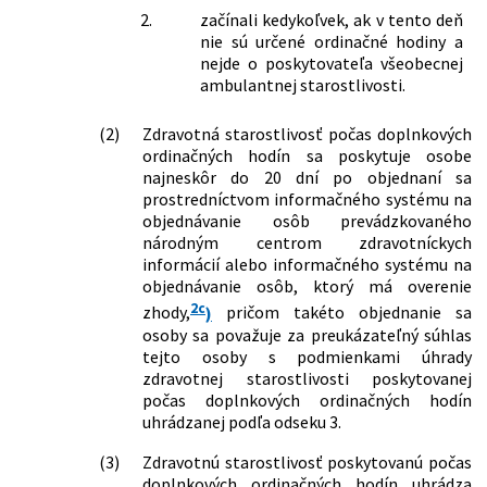
2.
začínali kedykoľvek, ak v tento deň
494/2022 Z. z.
Zákon, ktorým sa mení a dopĺňa zákon
nie sú určené ordinačné hodiny a
č. 112/2018 Z. z. o sociálnej ekonomike
nejde o poskytovateľa všeobecnej
a sociálnych podnikoch a o zmene a
ambulantnej starostlivosti.
doplnení niektorých zákonov v znení
neskorších predpisov a ktorým sa
menia a dopĺňajú niektoré zákony
(2)
Zdravotná starostlivosť počas doplnkových
495/2022 Z. z.
Zákon, ktorým sa mení a dopĺňa zákon
ordinačných hodín sa poskytuje osobe
č. 576/2004 Z. z. o zdravotnej
najneskôr do 20 dní po objednaní sa
starostlivosti, službách súvisiacich s
prostredníctvom informačného systému na
poskytovaním zdravotnej
objednávanie osôb prevádzkovaného
starostlivosti a o zmene a doplnení
národným centrom zdravotníckych
niektorých zákonov v znení neskorších
informácií alebo informačného systému na
predpisov a ktorým sa mení a dopĺňa
objednávanie osôb, ktorý má overenie
zákon č. 578/2004 Z. z. o
2c
zhody,
)
pričom takéto objednanie sa
poskytovateľoch zdravotnej
osoby sa považuje za preukázateľný súhlas
starostlivosti, zdravotníckych
tejto osoby s podmienkami úhrady
pracovníkoch, stavovských
zdravotnej starostlivosti poskytovanej
organizáciách v zdravotníctve a o
počas doplnkových ordinačných hodín
zmene a doplnení niektorých zákonov
uhrádzanej podľa odseku 3.
v znení neskorších predpisov
518/2022 Z. z.
Zákon, ktorým sa mení a dopĺňa zákon
(3)
Zdravotnú starostlivosť poskytovanú počas
č. 581/2004 Z. z. o zdravotných
doplnkových ordinačných hodín uhrádza