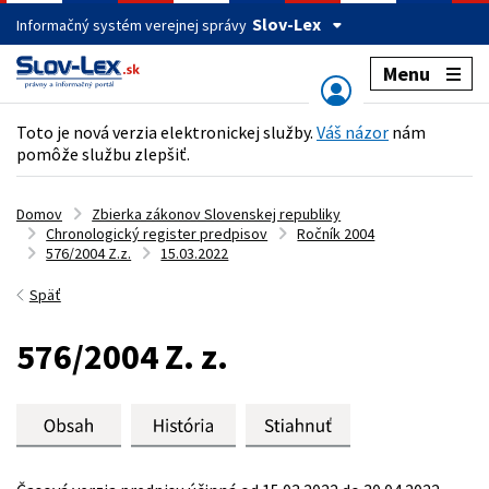
Slov-Lex
Informačný systém verejnej správy
Menu
Toto je nová verzia elektronickej služby.
Váš názor
nám
pomôže službu zlepšiť.
Domov
Zbierka zákonov Slovenskej republiky
Chronologický register predpisov
Ročník 2004
576/2004 Z.z.
15.03.2022
Späť
576/2004 Z. z.