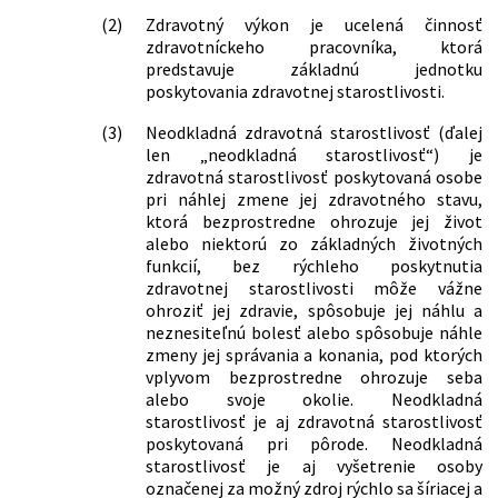
predpisov
združení, neziskových organizácií,
(2)
Zdravotný výkon je ucelená činnosť
489/2008 Z. z.
Zákon, ktorým sa mení a dopĺňa zákon
nadácií, cirkví a náboženských
zdravotníckeho pracovníka, ktorá
č. 140/1998 Z. z. o liekoch a
spoločností, ktoré poskytujú ženám
predstavuje základnú jednotku
zdravotníckych pomôckach, o zmene
finančnú, materiálnu a psychologickú
poskytovania zdravotnej starostlivosti.
zákona č. 455/1991 Zb. o
pomoc v tehotenstve
živnostenskom podnikaní
410/2010 Z. z.
Vyhláška Ministerstva vnútra
(3)
Neodkladná zdravotná starostlivosť (ďalej
(živnostenský zákon) v znení
Slovenskej republiky o organizácii
len „neodkladná starostlivosť“) je
neskorších predpisov a o zmene a
poskytovania zdravotnej starostlivosti
zdravotná starostlivosť poskytovaná osobe
doplnení zákona Národnej rady
v pôsobnosti Ministerstva vnútra
pri náhlej zmene jej zdravotného stavu,
Slovenskej republiky č. 220/1996 Z. z. o
Slovenskej republiky
ktorá bezprostredne ohrozuje jej život
reklame v znení neskorších predpisov a
alebo niektorú zo základných životných
56/2014 Z. z.
Vyhláška Ministerstva zdravotníctva
o zmene a doplnení niektorých
funkcií, bez rýchleho poskytnutia
Slovenskej republiky, ktorou sa
zákonov
zdravotnej starostlivosti môže vážne
ustanovujú podrobnosti o poučení,
192/2009 Z. z.
Zákon, ktorým sa mení a dopĺňa zákon
ohroziť jej zdravie, spôsobuje jej náhlu a
ktoré predchádza informovanému
č. 578/2004 Z. z. o poskytovateľoch
neznesiteľnú bolesť alebo spôsobuje náhle
súhlasu pred vykonaním sterilizácie
zdravotnej starostlivosti,
zmeny jej správania a konania, pod ktorých
osoby a vzory informovaného súhlasu
zdravotníckych pracovníkoch,
vplyvom bezprostredne ohrozuje seba
pred vykonaním sterilizácie osoby v
stavovských organizáciách v
alebo svoje okolie. Neodkladná
štátnom jazyku a v jazykoch
zdravotníctve a o zmene a doplnení
starostlivosť je aj zdravotná starostlivosť
národnostných menšín
niektorých zákonov v znení neskorších
poskytovaná pri pôrode. Neodkladná
119/2014 Z. z.
Nariadenie vlády Slovenskej republiky,
predpisov a o zmene a doplnení
starostlivosť je aj vyšetrenie osoby
ktorým sa mení a dopĺňa nariadenie
niektorých zákonov
označenej za možný zdroj rýchlo sa šíriacej a
vlády Slovenskej republiky č. 20/2007 Z.
345/2009 Z. z.
Zákon, ktorým sa mení a dopĺňa zákon