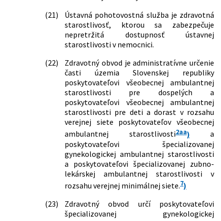
125/2020 Z. z.
Zákon, ktorým sa mení a dopĺňa zákon
č. 578/2004 Z. z. o poskytovateľoch
(21)
Ústavná pohotovostná služba je zdravotná
zdravotnej starostlivosti,
starostlivosť, ktorou sa zabezpečuje
zdravotníckych pracovníkoch,
nepretržitá dostupnosť ústavnej
stavovských organizáciách v
starostlivosti v nemocnici.
zdravotníctve a o zmene a doplnení
(22)
Zdravotný obvod je administratívne určenie
niektorých zákonov v znení neskorších
časti územia Slovenskej republiky
predpisov a ktorým sa menia a
poskytovateľovi všeobecnej ambulantnej
dopĺňajú niektoré zákony
starostlivosti pre dospelých a
165/2020 Z. z.
Zákon, ktorým sa mení a dopĺňa zákon
poskytovateľovi všeobecnej ambulantnej
č. 362/2011 Z. z. o liekoch a
starostlivosti pre deti a dorast v rozsahu
zdravotníckych pomôckach a o zmene
verejnej siete poskytovateľov všeobecnej
a doplnení niektorých zákonov a
2aa
ktorým sa menia a dopĺňajú niektoré
ambulantnej starostlivosti
)
a
zákony
poskytovateľovi špecializovanej
gynekologickej ambulantnej starostlivosti
319/2020 Z. z.
Zákon, ktorým sa mení a dopĺňa zákon
a poskytovateľovi špecializovanej zubno-
č. 355/2007 Z. z. o ochrane, podpore a
lekárskej ambulantnej starostlivosti v
rozvoji verejného zdravia a o zmene a
doplnení niektorých zákonov v znení
7
rozsahu verejnej minimálnej siete.
)
neskorších predpisov a ktorým sa
menia a dopĺňajú niektoré zákony
(23)
Zdravotný obvod určí poskytovateľovi
špecializovanej gynekologickej
392/2020 Z. z.
Zákon, ktorým sa mení a dopĺňa zákon