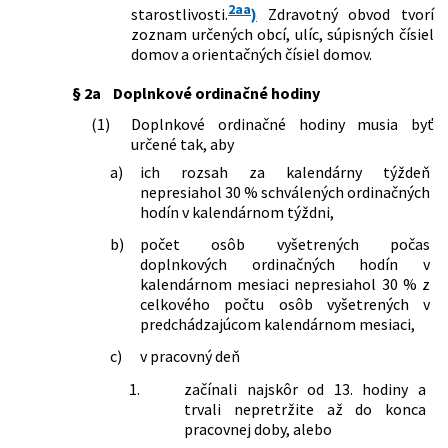
2aa
starostlivosti.
)
Zdravotný obvod tvorí
dopĺňajú niektoré zákony
zoznam určených obcí, ulíc, súpisných čísiel
331/2022 Z. z.
Zákon, ktorým sa dopĺňa zákon č.
domov a orientačných čísiel domov.
576/2004 Z. z. o zdravotnej
starostlivosti, službách súvisiacich s
§ 2a
Doplnkové ordinačné hodiny
poskytovaním zdravotnej
starostlivosti a o zmene a doplnení
(1)
Doplnkové ordinačné hodiny musia byť
niektorých zákonov v znení neskorších
určené tak, aby
predpisov
a)
ich rozsah za kalendárny týždeň
390/2022 Z. z.
Zákon, ktorým sa mení a dopĺňa zákon
nepresiahol 30 % schválených ordinačných
č. 576/2004 Z. z. o zdravotnej
hodín v kalendárnom týždni,
starostlivosti, službách súvisiacich s
poskytovaním zdravotnej
b)
počet osôb vyšetrených počas
starostlivosti a o zmene a doplnení
doplnkových ordinačných hodín v
niektorých zákonov v znení neskorších
kalendárnom mesiaci nepresiahol 30 % z
predpisov a ktorým sa menia a
celkového počtu osôb vyšetrených v
dopĺňajú niektoré zákony
predchádzajúcom kalendárnom mesiaci,
420/2022 Z. z.
Zákon, ktorým sa mení a dopĺňa zákon
c)
v pracovný deň
č. 281/2015 Z. z. o štátnej službe
profesionálnych vojakov a o zmene a
1.
začínali najskôr od 13. hodiny a
doplnení niektorých zákonov v znení
trvali nepretržite až do konca
neskorších predpisov a ktorým sa
pracovnej doby, alebo
menia a dopĺňajú niektoré zákony