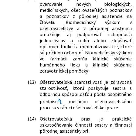
menia a dopĺňajú niektoré zákony
overovanie nových biologických,
43/2025 Z. z.
Vyhláška Ministerstva zdravotníctva
378/2015 Z. z.
Zákon o dobrovoľnej vojenskej príprave
medicínskych, ošetrovateľských poznatkov
Slovenskej republiky, ktorou sa mení a
a o zmene a doplnení niektorých
a poznatkov z pôrodnej asistencie na
dopĺňa vyhláška Ministerstva
zákonov
človeku. Biomedicínsky výskum v
zdravotníctva Slovenskej republiky č.
ošetrovateľstve a v pôrodnej asistencii
422/2015 Z. z.
Zákon o uznávaní dokladov o vzdelaní a
358/2023 Z. z., ktorou sa ustanovujú
umožňuje aj podporovať schopnosti
o uznávaní odborných kvalifikácií a o
podrobnosti o používaní
jednotlivcov a rodín alebo zlepšovať
zmene a doplnení niektorých zákonov
obmedzovacích prostriedkov a vedení
optimum funkcií a minimalizovať tie, ktoré
428/2015 Z. z.
Zákon, ktorým sa mení a dopĺňa zákon
registra obmedzovacích prostriedkov
sú príčinou ochorení. Biomedicínsky výskum
č. 578/2004 Z. z. o poskytovateľoch
129/2025 Z. z.
Vyhláška Ministerstva zdravotníctva
vo farmácii zahŕňa klinické skúšanie
zdravotnej starostlivosti,
Slovenskej republiky, ktorou sa mení a
humánneho lieku a klinické skúšanie
zdravotníckych pracovníkoch,
dopĺňa vyhláška Ministerstva
zdravotníckej pomôcky.
stavovských organizáciách v
zdravotníctva Slovenskej republiky č.
zdravotníctve a o zmene a doplnení
143/2023 Z. z. o obsahových
(13)
Ošetrovateľská starostlivosť je zdravotná
niektorých zákonov v znení neskorších
náležitostiach vnútorného poriadku v
starostlivosť, ktorú poskytuje sestra s
predpisov a ktorým sa menia a
zdravotníckom zariadení ústavnej
odbornou spôsobilosťou podľa osobitného
dopĺňajú niektoré zákony
zdravotnej starostlivosti v odbornom
2
predpisu
)
metódou ošetrovateľského
125/2016 Z. z.
Zákon o niektorých opatreniach
zameraní psychiatria a v odbornom
procesu v rámci ošetrovateľskej praxe.
súvisiacich s prijatím Civilného
zameraní detská psychiatria
sporového poriadku, Civilného
(14)
Ošetrovateľská prax je praktické
mimosporového poriadku a Správneho
uskutočňovanie činnosti sestry a činnosti
súdneho poriadku a o zmene a
pôrodnej asistentky pri
doplnení niektorých zákonov