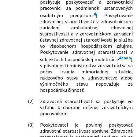
poskytuje poskytovateľ a zdravotnícki
123/2026 Z. z.
Zákon, ktorým sa mení a dopĺňa zákon
pracovníci za podmienok ustanovených
č. 328/2002 Z. z. o sociálnom
4
osobitným predpisom.
)
Poskytovanie
zabezpečení policajtov a vojakov a o
zdravotnej starostlivosti v zdravotníckom
zmene a doplnení niektorých zákonov
zariadení ambulantnej zdravotnej
v znení neskorších predpisov a ktorým
starostlivosti a v zdravotníckom zariadení
sa menia a dopĺňajú niektoré zákony
ústavnej zdravotnej starostlivosti je služba
136/2026 Z. z.
Zákon, ktorým sa mení a dopĺňa zákon
vo všeobecnom hospodárskom záujme.
č. 581/2004 Z. z. o zdravotných
Poskytovanie zdravotnej starostlivosti v
poisťovniach, dohľade nad zdravotnou
4aaaa
subjektoch hospodárskej mobilizácie
)
starostlivosťou a o zmene a doplnení
v pôsobnosti ministerstva zdravotníctva sa
niektorých zákonov v znení neskorších
počas trvania mimoriadnej situácie,
predpisov a ktorým sa menia a
núdzového stavu v zdravotníctve alebo
dopĺňajú niektoré zákony
výnimočného stavu nepovažuje za
hospodársku činnosť.
(2)
Zdravotná starostlivosť sa poskytuje vo
vzťahu k chorobe určenej zdravotníckym
pracovníkom.
(3)
Poskytovateľ je povinný poskytovať
zdravotnú starostlivosť správne. Zdravotná