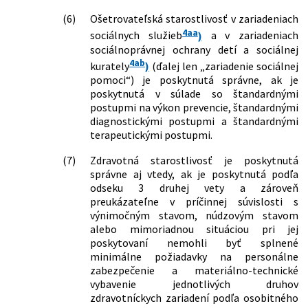
(6)
Ošetrovateľská starostlivosť v zariadeniach
4aa
sociálnych služieb
)
a v zariadeniach
sociálnoprávnej ochrany detí a sociálnej
4ab
kurately
)
(ďalej len „zariadenie sociálnej
pomoci“) je poskytnutá správne, ak je
poskytnutá v súlade so štandardnými
postupmi na výkon prevencie, štandardnými
diagnostickými postupmi a štandardnými
terapeutickými postupmi.
(7)
Zdravotná starostlivosť je poskytnutá
správne aj vtedy, ak je poskytnutá podľa
odseku 3 druhej vety a zároveň
preukázateľne v príčinnej súvislosti s
výnimočným stavom, núdzovým stavom
alebo mimoriadnou situáciou pri jej
poskytovaní nemohli byť splnené
minimálne požiadavky na personálne
zabezpečenie a materiálno-technické
vybavenie jednotlivých druhov
zdravotníckych zariadení podľa osobitného