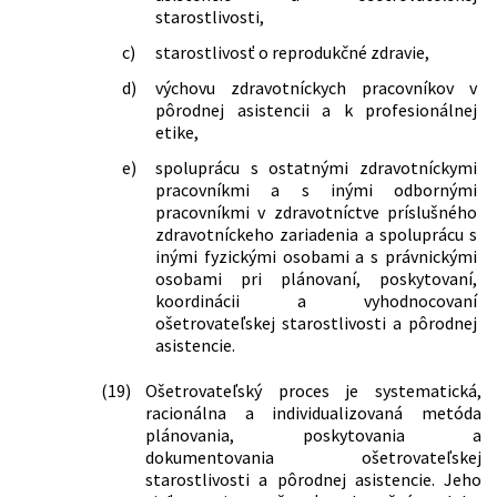
v znení neskorších predpisov a ktorým
starostlivosti,
sa dopĺňa zákon č. 576/2004 Z. z. o
c)
starostlivosť o reprodukčné zdravie,
zdravotnej starostlivosti, službách
súvisiacich s poskytovaním zdravotnej
d)
výchovu zdravotníckych pracovníkov v
starostlivosti a o zmene a doplnení
pôrodnej asistencii a k profesionálnej
niektorých zákonov v znení neskorších
etike,
predpisov
374/2018 Z. z.
Zákon, ktorým sa mení a dopĺňa zákon
e)
spoluprácu s ostatnými zdravotníckymi
č. 153/2013 Z. z. o národnom
pracovníkmi a s inými odbornými
zdravotníckom informačnom systéme
pracovníkmi v zdravotníctve príslušného
a o zmene a doplnení niektorých
zdravotníckeho zariadenia a spoluprácu s
zákonov v znení neskorších predpisov a
inými fyzickými osobami a s právnickými
ktorým sa menia a dopĺňajú niektoré
osobami pri plánovaní, poskytovaní,
zákony
koordinácii a vyhodnocovaní
ošetrovateľskej starostlivosti a pôrodnej
139/2019 Z. z.
Zákon, ktorým sa mení a dopĺňa zákon
asistencie.
č. 578/2004 Z. z. o poskytovateľoch
zdravotnej starostlivosti,
zdravotníckych pracovníkoch,
(19)
Ošetrovateľský proces je systematická,
stavovských organizáciách v
racionálna a individualizovaná metóda
zdravotníctve a o zmene a doplnení
plánovania, poskytovania a
niektorých zákonov v znení neskorších
dokumentovania ošetrovateľskej
predpisov a ktorým sa menia a
starostlivosti a pôrodnej asistencie. Jeho