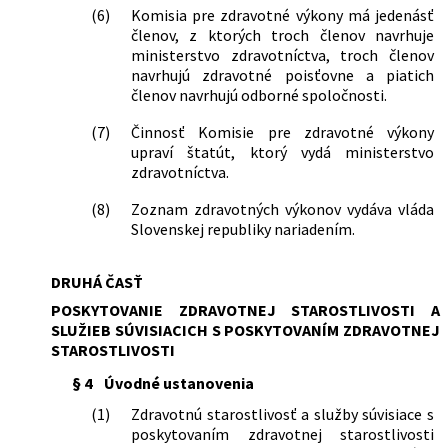
znení neskorších predpisov a ktorým sa
(6)
Komisia pre zdravotné výkony má jedenásť
menia a dopĺňajú niektoré zákony
členov, z ktorých troch členov navrhuje
ministerstvo zdravotníctva, troch členov
261/2025 Z. z.
Zákon, ktorým sa menia a dopĺňajú
navrhujú zdravotné poisťovne a piatich
niektoré zákony v súvislosti s
členov navrhujú odborné spoločnosti.
konsolidáciou verejných financií
344/2025 Z. z.
Zákon, ktorým sa mení a dopĺňa zákon
(7)
Činnosť Komisie pre zdravotné výkony
č. 153/2013 Z. z. o národnom
upraví štatút, ktorý vydá ministerstvo
zdravotníckom informačnom systéme
zdravotníctva.
a o zmene a doplnení niektorých
zákonov v znení neskorších predpisov a
(8)
Zoznam zdravotných výkonov vydáva vláda
ktorým sa menia a dopĺňajú niektoré
Slovenskej republiky nariadením.
zákony
406/2025 Z. z.
Zákon o príspevku na pomoc pri
odkázanosti na pomoc inej fyzickej
DRUHÁ ČASŤ
osoby a o zmene a doplnení niektorých
POSKYTOVANIE ZDRAVOTNEJ STAROSTLIVOSTI A
zákonov
SLUŽIEB SÚVISIACICH S POSKYTOVANÍM ZDRAVOTNEJ
44/2026 Z. z.
Zákon, ktorým sa mení a dopĺňa zákon
STAROSTLIVOSTI
č. 300/2005 Z. z. Trestný zákon v znení
neskorších predpisov a ktorým sa
§ 4
Úvodné ustanovenia
menia a dopĺňajú niektoré zákony
(1)
Zdravotnú starostlivosť a služby súvisiace s
69/2026 Z. z.
Zákon o medzinárodnej ochrane a o
poskytovaním zdravotnej starostlivosti
zmene a doplnení niektorých zákonov