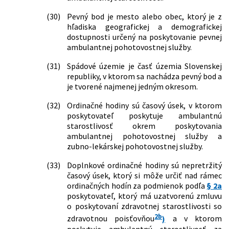
hodnotu a technológie v zdravotníctve
a o zmene a doplnení niektorých
(30)
Pevný bod je mesto alebo obec, ktorý je z
zákonov
hľadiska geografickej a demografickej
532/2021 Z. z.
Zákon, ktorým sa mení a dopĺňa zákon
dostupnosti určený na poskytovanie pevnej
č. 362/2011 Z. z. o liekoch a
ambulantnej pohotovostnej služby.
zdravotníckych pomôckach a o zmene
a doplnení niektorých zákonov v znení
(31)
Spádové územie je časť územia Slovenskej
neskorších predpisov a ktorým sa
republiky, v ktorom sa nachádza pevný bod a
menia a dopĺňajú niektoré zákony
je tvorené najmenej jedným okresom.
540/2021 Z. z.
Zákon o kategorizácii ústavnej
zdravotnej starostlivosti a o zmene a
(32)
Ordinačné hodiny sú časový úsek, v ktorom
doplnení niektorých zákonov
poskytovateľ poskytuje ambulantnú
starostlivosť okrem poskytovania
2/2022 Z. z.
Zákon, ktorým sa mení a dopĺňa zákon
ambulantnej pohotovostnej služby a
č. 245/2008 Z. z. o výchove a vzdelávaní
zubno-lekárskej pohotovostnej služby.
(školský zákon) a o zmene a doplnení
niektorých zákonov v znení neskorších
(33)
Doplnkové ordinačné hodiny sú nepretržitý
predpisov a ktorým sa menia a
časový úsek, ktorý si môže určiť nad rámec
dopĺňajú niektoré zákony
ordinačných hodín za podmienok podľa
§ 2a
67/2022 Z. z.
Zákon, ktorým sa mení a dopĺňa zákon
poskytovateľ, ktorý má uzatvorenú zmluvu
č. 578/2004 Z. z. o poskytovateľoch
o poskytovaní zdravotnej starostlivosti so
zdravotnej starostlivosti,
2b
zdravotnou poisťovňou
)
a v ktorom
zdravotníckych pracovníkoch,
poskytuje ambulantnú starostlivosť za