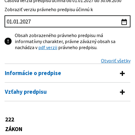
Časová verzia predpisu účinná od 01.01.2027 do 30.06.2030
Zobraziť verziu právneho predpisu účinnú k
Obsah zobrazeného právneho predpisu má
informatívny charakter, právne záväzný obsah sa
nachádza v
pdf verzii
právneho predpisu.
Otvoriť všetky
Informácie o predpise
Číslo predpisu:
222/2004 Z. z.
Vzťahy predpisu
Názov:
Zákon o dani z pridanej hodnoty
Vykonávacie predpisy
Typ:
Zákon
276/2004 Z. z.
Opatrenie Ministerstva financií
222
Dátum schválenia:
06.04.2004
Predpis je menený
Slovenskej republiky, ktorým sa
ustanovuje vzor súhrnného výkazu k
ZÁKON
Dátum vyhlásenia:
28.04.2004
350/2004 Z. z.
Zákon, ktorým sa mení a dopĺňa zákon
dani z pridanej hodnoty