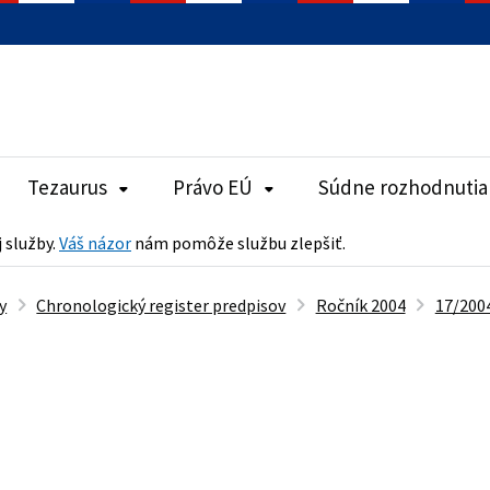
Tezaurus
Právo EÚ
Súdne rozhodnutia
j služby.
Váš názor
nám pomôže službu zlepšiť.
y
Chronologický register predpisov
Ročník 2004
17/2004