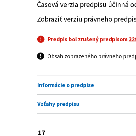
Časová verzia predpisu účinná o
Zobraziť verziu právneho predpi
Predpis bol zrušený predpisom
32
Obsah zobrazeného právneho predpi
Informácie o predpise
Číslo predpisu:
17/2004 Z. z.
Vzťahy predpisu
Názov:
Zákon o poplatkoch za uloženi
Predpis je menený
Typ:
Zákon
587/2004 Z. z.
Zákon o Environm
17