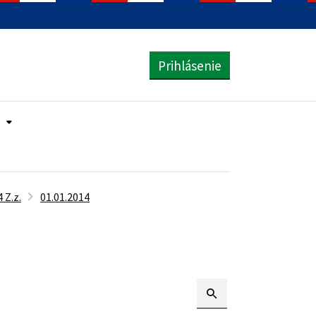
Prihlásenie
 Z.z.
01.01.2014