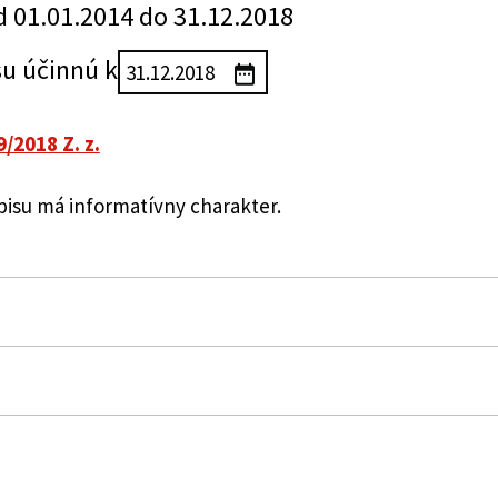
d 01.01.2014 do 31.12.2018
su účinnú k
9/2018 Z. z.
su má informatívny charakter.
e odpadov
entálnom fonde a o zmene a doplnení niektorých záko