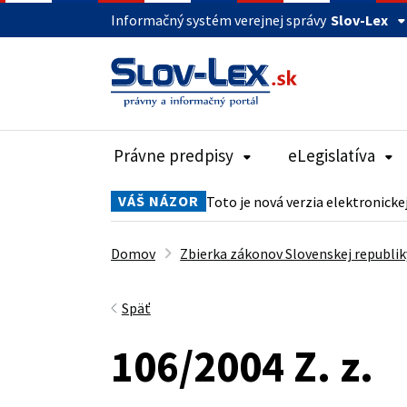
Informačný systém verejnej správy
Slov-Lex
Právne predpisy
eLegislatíva
VÁŠ NÁZOR
Toto je nová verzia elektronicke
Domov
Zbierka zákonov Slovenskej republik
Späť
106/2004 Z. z.