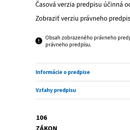
Časová verzia predpisu účinná o
Zobraziť verziu právneho predpi
Obsah zobrazeného právneho predpi
právneho predpisu.
Informácie o predpise
Číslo predpisu:
106/2004 Z. z.
Vzťahy predpisu
Názov:
Zákon o spotrebnej dani z tab
Vykonávacie predpisy
Typ:
Zákon
182/2004 Z. z.
Vyhláška Ministers
106
Predpis je menený
vyhotovení kontrol
Dátum schválenia:
03.02.2004
ZÁKON
prvkoch a údajoch