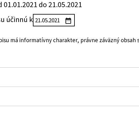
d 01.01.2021 do 21.05.2021
su účinnú k
su má informatívny charakter, právne záväzný obsah 
akových výrobkov
tva financií Slovenskej republiky, ktorou sa ustanovujú 
nej známky na označovanie spotrebiteľského balenia ciga