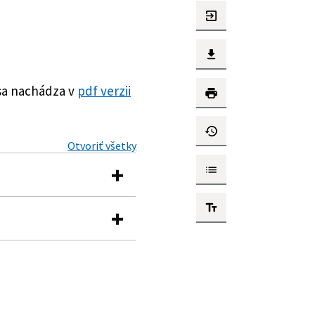
sa nachádza v
pdf verzii
Otvoriť všetky
podrobnosti o
riet a o jej grafických