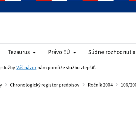
Tezaurus
Právo EÚ
Súdne rozhodnutia
j služby.
Váš názor
nám pomôže službu zlepšiť.
y
Chronologický register predpisov
Ročník 2004
106/200