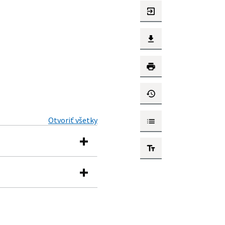
Otvoriť všetky
a právach súvisiacich s