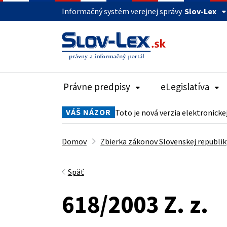
Informačný systém verejnej správy
Slov-Lex
Právne predpisy
eLegislatíva
VÁŠ NÁZOR
Toto je nová verzia elektronicke
Domov
Zbierka zákonov Slovenskej republik
Späť
618/2003 Z. z.