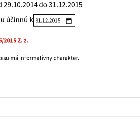
d 29.10.2014 do 31.12.2015
su účinnú k
5/2015 Z. z.
su má informatívny charakter.
ach súvisiacich s autorským právom (autorský zákon)
ení a dopĺňa zákon č. 618/2003 Z. z. o autorskom práve 