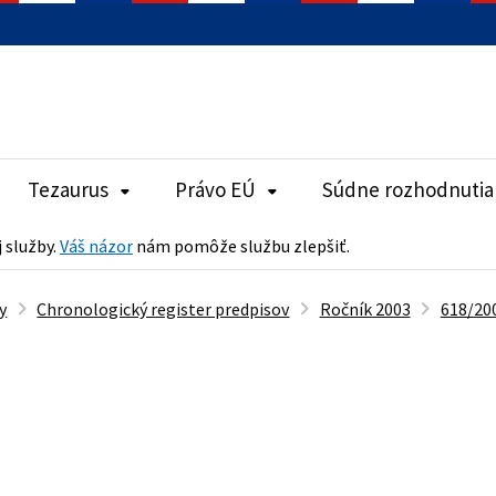
Tezaurus
Právo EÚ
Súdne rozhodnutia
j služby.
Váš názor
nám pomôže službu zlepšiť.
y
Chronologický register predpisov
Ročník 2003
618/200