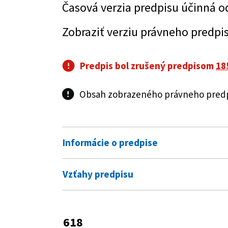
Časová verzia predpisu účinná o
Zobraziť verziu právneho predpi
Predpis bol zrušený predpisom
18
Obsah zobrazeného právneho predpi
Informácie o predpise
Číslo predpisu:
618/2003 Z. z.
Vzťahy predpisu
Názov:
Zákon o autorskom práve a práv
Predpis je menený
Typ:
Zákon
84/2007 Z. z.
Zákon, ktorým sa m
618