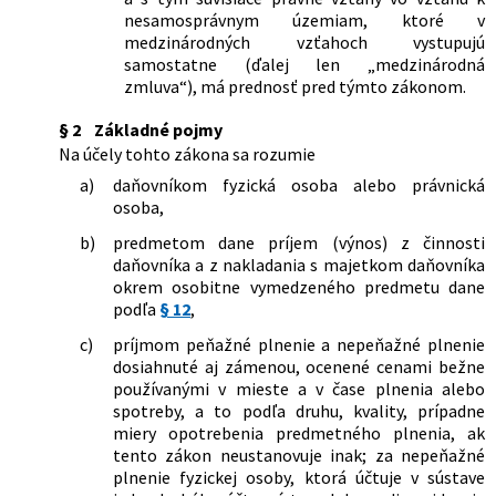
hospodárenia vykázaného daňovníkom
neskorších predpisov
nesamosprávnym územiam, ktoré v
v individuálnej účtovnej závierke podľa
659/2004 Z. z.
Zákon, ktorým sa mení a dopĺňa zákon
medzinárodných vzťahoch vystupujú
medzinárodných štandardov pre
č. 595/2003 Z. z. o dani z príjmov v znení
samostatne (ďalej len „medzinárodná
finančné výkazníctvo v znení
neskorších predpisov
zmluva“), má prednosť pred týmto zákonom.
neskorších predpisov
68/2005 Z. z.
Zákon, ktorým sa mení a dopĺňa zákon
Národnej rady Slovenskej republiky č.
§ 2
Základné pojmy
18/1996 Z. z. o cenách v znení
Na účely tohto zákona sa rozumie
neskorších predpisov a o zmene a
a)
daňovníkom fyzická osoba alebo právnická
doplnení niektorých zákonov
osoba,
314/2005 Z. z.
Zákon, ktorým sa mení a dopĺňa zákon
č. 595/2003 Z. z. o dani z príjmov v znení
b)
predmetom dane príjem (výnos) z činnosti
neskorších predpisov
daňovníka a z nakladania s majetkom daňovníka
okrem osobitne vymedzeného predmetu dane
534/2005 Z. z.
Zákon, ktorým sa mení a dopĺňa zákon
podľa
§ 12
,
č. 595/2003 Z. z. o dani z príjmov v znení
neskorších predpisov a o zmene a
c)
príjmom peňažné plnenie a nepeňažné plnenie
doplnení niektorých zákonov
dosiahnuté aj zámenou, ocenené cenami bežne
660/2005 Z. z.
Zákon, ktorým sa mení a dopĺňa zákon
používanými v mieste a v čase plnenia alebo
č. 580/2004 Z. z. o zdravotnom poistení
spotreby, a to podľa druhu, kvality, prípadne
a o zmene a doplnení zákona č. 95/2002
miery opotrebenia predmetného plnenia, ak
Z. z. o poisťovníctve a o zmene a
tento zákon neustanovuje inak; za nepeňažné
doplnení niektorých zákonov v znení
plnenie fyzickej osoby, ktorá účtuje v sústave
neskorších predpisov a o zmene a