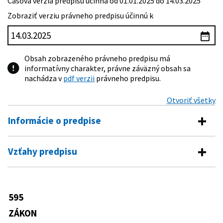
Časová verzia predpisu účinná od 01.01.2025 do 14.03.2025
Zobraziť verziu právneho predpisu účinnú k
Obsah zobrazeného právneho predpisu má
informatívny charakter, právne záväzný obsah sa
nachádza v
pdf verzii
právneho predpisu.
Otvoriť všetky
Informácie o predpise
Číslo predpisu:
595/2003 Z. z.
Vzťahy predpisu
Názov:
Zákon o dani z príjmov
Vykonávacie predpisy
Typ:
Zákon
161/2006 Z. z.
Vyhláška Ministerstva zdravotníctva
595
Dátum schválenia:
04.12.2003
Predpis je menený
Slovenskej republiky, ktorou sa
ustanovuje rozsah a výška tvorby
ZÁKON
Dátum vyhlásenia:
31.12.2003
43/2004 Z. z.
Zákon o starobnom dôchodkovom
technických rezerv a opravných