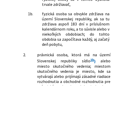
č. 581/2004 Z. z. o zdravotných
trvale zdržiavať,
poisťovniach, dohľade nad zdravotnou
1b.
fyzická osoba sa obvykle zdržiava na
starostlivosťou a o zmene a doplnení
území Slovenskej republiky, ak sa tu
niektorých zákonov v znení neskorších
zdržiava aspoň 183 dní v príslušnom
predpisov a o zmene a doplnení
kalendárnom roku, a to súvisle alebo v
niektorých zákonov
niekoľkých obdobiach; do tohto
561/2007 Z. z.
Zákon o investičnej pomoci a o zmene
obdobia sa započítava každý, aj začatý
a doplnení niektorých zákonov
deň pobytu,
621/2007 Z. z.
Zákon, ktorým sa mení a dopĺňa zákon
č. 595/2003 Z. z. o dani z príjmov v znení
2.
právnická osoba, ktorá má na území
neskorších predpisov a o zmene
1b
Slovenskej republiky sídlo
)
alebo
zákona č. 431/2002 Z. z. o účtovníctve v
miesto skutočného vedenia; miestom
znení neskorších predpisov
skutočného vedenia je miesto, kde sa
653/2007 Z. z.
Zákon, ktorým sa mení a dopĺňa zákon
vytvárajú alebo prijímajú zásadné riadiace
č. 578/2004 Z. z. o poskytovateľoch
rozhodnutia a obchodné rozhodnutia pre
zdravotnej starostlivosti,
právnickú osobu ako celok, aj ak adresa
zdravotníckych pracovníkoch,
tohto miesta nie je zapísaná v
stavovských organizáciách v
obchodnom registri,
zdravotníctve a o zmene a doplnení
niektorých zákonov v znení neskorších
e)
daňovníkom s obmedzenou daňovou
predpisov a o zmene a doplnení
povinnosťou
niektorých zákonov