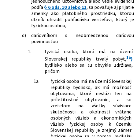
jednoduchého účtovníctva alebo vedie evidenciu
doplnení niektorých zákonov
podľa
§ 6 ods. 10 alebo 11
, sa považuje aj prijatie
688/2006 Z. z.
Zákon, ktorým sa mení a dopĺňa zákon
zmenky ako platobného prostriedku, ktorou
č. 595/2003 Z. z. o dani z príjmov v znení
dlžník uhradil pohľadávku veriteľovi, ktorý je
neskorších predpisov a o zmene a
fyzickou osobou,
doplnení niektorých zákonov
d)
daňovníkom s neobmedzenou daňovou
76/2007 Z. z.
Zákon o medzinárodnej pomoci a
povinnosťou
spolupráci pri správe daní a o zmene a
doplnení niektorých zákonov
1.
fyzická osoba, ktorá má na území
209/2007 Z. z.
Zákon, ktorým sa mení a dopĺňa zákon
1a
Slovenskej republiky trvalý pobyt,
)
č. 566/2001 Z. z. o cenných papieroch a
bydlisko alebo sa tu obvykle zdržiava,
investičných službách a o zmene a
pričom
doplnení niektorých zákonov (zákon o
cenných papieroch) v znení neskorších
1a.
fyzická osoba má na území Slovenskej
predpisov a o zmene a doplnení
republiky bydlisko, ak má možnosť
niektorých zákonov
ubytovania, ktoré neslúži len na
519/2007 Z. z.
Zákon, ktorým sa mení a dopĺňa zákon
príležitostné ubytovanie, a so
č. 328/2002 Z. z. o sociálnom
zreteľom na všetky súvisiace
zabezpečení policajtov a vojakov a o
skutočnosti a okolnosti vrátane
zmene a doplnení niektorých zákonov
osobných väzieb a ekonomických
v znení neskorších predpisov a o zmene
väzieb fyzickej osoby k územiu
a doplnení niektorých zákonov
Slovenskej republiky je zrejmý zámer
530/2007 Z. z.
Zákon, ktorým sa mení a dopĺňa zákon
fyzickej osoby sa v tomto bydlisku