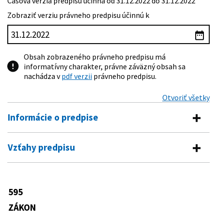
Časová verzia predpisu účinná od 31.12.2022 do 31.12.2022
Zobraziť verziu právneho predpisu účinnú k
Obsah zobrazeného právneho predpisu má
informatívny charakter, právne záväzný obsah sa
nachádza v
pdf verzii
právneho predpisu.
Otvoriť všetky
Informácie o predpise
Číslo predpisu:
595/2003 Z. z.
Vzťahy predpisu
Názov:
Zákon o dani z príjmov
Vykonávacie predpisy
Typ:
Zákon
161/2006 Z. z.
Vyhláška Ministerstva zdravotníctva
595
Dátum schválenia:
04.12.2003
Predpis je menený
Slovenskej republiky, ktorou sa
ustanovuje rozsah a výška tvorby
ZÁKON
Dátum vyhlásenia:
31.12.2003
43/2004 Z. z.
Zákon o starobnom dôchodkovom
technických rezerv a opravných