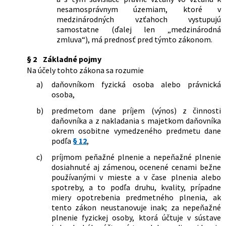
hospodárenia vykázaného daňovníkom
neskorších predpisov
nesamosprávnym územiam, ktoré v
v individuálnej účtovnej závierke podľa
659/2004 Z. z.
Zákon, ktorým sa mení a dopĺňa zákon
medzinárodných vzťahoch vystupujú
medzinárodných štandardov pre
č. 595/2003 Z. z. o dani z príjmov v znení
samostatne (ďalej len „medzinárodná
finančné výkazníctvo v znení
neskorších predpisov
zmluva“), má prednosť pred týmto zákonom.
neskorších predpisov
68/2005 Z. z.
Zákon, ktorým sa mení a dopĺňa zákon
Národnej rady Slovenskej republiky č.
§ 2
Základné pojmy
18/1996 Z. z. o cenách v znení
Na účely tohto zákona sa rozumie
neskorších predpisov a o zmene a
a)
daňovníkom fyzická osoba alebo právnická
doplnení niektorých zákonov
osoba,
314/2005 Z. z.
Zákon, ktorým sa mení a dopĺňa zákon
č. 595/2003 Z. z. o dani z príjmov v znení
b)
predmetom dane príjem (výnos) z činnosti
neskorších predpisov
daňovníka a z nakladania s majetkom daňovníka
okrem osobitne vymedzeného predmetu dane
534/2005 Z. z.
Zákon, ktorým sa mení a dopĺňa zákon
podľa
§ 12
,
č. 595/2003 Z. z. o dani z príjmov v znení
neskorších predpisov a o zmene a
c)
príjmom peňažné plnenie a nepeňažné plnenie
doplnení niektorých zákonov
dosiahnuté aj zámenou, ocenené cenami bežne
660/2005 Z. z.
Zákon, ktorým sa mení a dopĺňa zákon
používanými v mieste a v čase plnenia alebo
č. 580/2004 Z. z. o zdravotnom poistení
spotreby, a to podľa druhu, kvality, prípadne
a o zmene a doplnení zákona č. 95/2002
miery opotrebenia predmetného plnenia, ak
Z. z. o poisťovníctve a o zmene a
tento zákon neustanovuje inak; za nepeňažné
doplnení niektorých zákonov v znení
plnenie fyzickej osoby, ktorá účtuje v sústave
neskorších predpisov a o zmene a