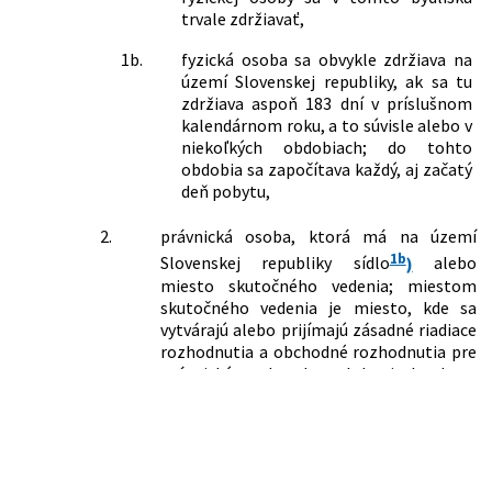
č. 581/2004 Z. z. o zdravotných
trvale zdržiavať,
poisťovniach, dohľade nad zdravotnou
1b.
fyzická osoba sa obvykle zdržiava na
starostlivosťou a o zmene a doplnení
území Slovenskej republiky, ak sa tu
niektorých zákonov v znení neskorších
zdržiava aspoň 183 dní v príslušnom
predpisov a o zmene a doplnení
kalendárnom roku, a to súvisle alebo v
niektorých zákonov
niekoľkých obdobiach; do tohto
561/2007 Z. z.
Zákon o investičnej pomoci a o zmene
obdobia sa započítava každý, aj začatý
a doplnení niektorých zákonov
deň pobytu,
621/2007 Z. z.
Zákon, ktorým sa mení a dopĺňa zákon
č. 595/2003 Z. z. o dani z príjmov v znení
2.
právnická osoba, ktorá má na území
neskorších predpisov a o zmene
1b
Slovenskej republiky sídlo
)
alebo
zákona č. 431/2002 Z. z. o účtovníctve v
miesto skutočného vedenia; miestom
znení neskorších predpisov
skutočného vedenia je miesto, kde sa
653/2007 Z. z.
Zákon, ktorým sa mení a dopĺňa zákon
vytvárajú alebo prijímajú zásadné riadiace
č. 578/2004 Z. z. o poskytovateľoch
rozhodnutia a obchodné rozhodnutia pre
zdravotnej starostlivosti,
právnickú osobu ako celok, aj ak adresa
zdravotníckych pracovníkoch,
tohto miesta nie je zapísaná v
stavovských organizáciách v
obchodnom registri,
zdravotníctve a o zmene a doplnení
niektorých zákonov v znení neskorších
e)
daňovníkom s obmedzenou daňovou
predpisov a o zmene a doplnení
povinnosťou
niektorých zákonov