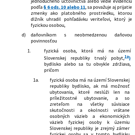
jednoduchého účtovníctva alebo vedie evidenciu
doplnení niektorých zákonov
podľa
§ 6 ods. 10 alebo 11
, sa považuje aj prijatie
688/2006 Z. z.
Zákon, ktorým sa mení a dopĺňa zákon
zmenky ako platobného prostriedku, ktorou
č. 595/2003 Z. z. o dani z príjmov v znení
dlžník uhradil pohľadávku veriteľovi, ktorý je
neskorších predpisov a o zmene a
fyzickou osobou,
doplnení niektorých zákonov
d)
daňovníkom s neobmedzenou daňovou
76/2007 Z. z.
Zákon o medzinárodnej pomoci a
povinnosťou
spolupráci pri správe daní a o zmene a
doplnení niektorých zákonov
1.
fyzická osoba, ktorá má na území
209/2007 Z. z.
Zákon, ktorým sa mení a dopĺňa zákon
1a
Slovenskej republiky trvalý pobyt,
)
č. 566/2001 Z. z. o cenných papieroch a
bydlisko alebo sa tu obvykle zdržiava,
investičných službách a o zmene a
pričom
doplnení niektorých zákonov (zákon o
cenných papieroch) v znení neskorších
1a.
fyzická osoba má na území Slovenskej
predpisov a o zmene a doplnení
republiky bydlisko, ak má možnosť
niektorých zákonov
ubytovania, ktoré neslúži len na
519/2007 Z. z.
Zákon, ktorým sa mení a dopĺňa zákon
príležitostné ubytovanie, a so
č. 328/2002 Z. z. o sociálnom
zreteľom na všetky súvisiace
zabezpečení policajtov a vojakov a o
skutočnosti a okolnosti vrátane
zmene a doplnení niektorých zákonov
osobných väzieb a ekonomických
v znení neskorších predpisov a o zmene
väzieb fyzickej osoby k územiu
a doplnení niektorých zákonov
Slovenskej republiky je zrejmý zámer
530/2007 Z. z.
Zákon, ktorým sa mení a dopĺňa zákon
fyzickej osoby sa v tomto bydlisku