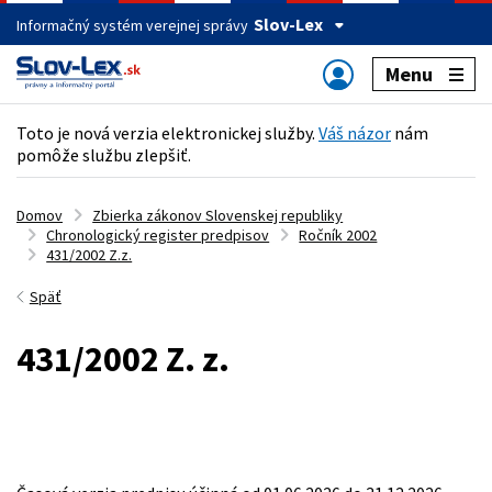
Slov-Lex
Informačný systém verejnej správy
Menu
Toto je nová verzia elektronickej služby.
Váš názor
nám
pomôže službu zlepšiť.
Domov
Zbierka zákonov Slovenskej republiky
Chronologický register predpisov
Ročník 2002
431/2002 Z.z.
Späť
431/2002 Z. z.