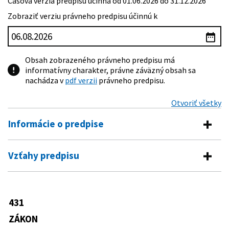
Časová verzia predpisu účinná od 01.06.2026 do 31.12.2026
Zobraziť verziu právneho predpisu účinnú k
Obsah zobrazeného právneho predpisu má
informatívny charakter, právne záväzný obsah sa
nachádza v
pdf verzii
právneho predpisu.
Otvoriť všetky
Informácie o predpise
Číslo predpisu:
431/2002 Z. z.
Vzťahy predpisu
Názov:
Zákon o účtovníctve
Vykonávacie predpisy
Typ:
Zákon
723/2002 Z. z.
Oznámenie Ministerstva financií
431
Dátum schválenia:
18.06.2002
Predpis je menený
Slovenskej republiky o vydaní
opatrenia, ktorým sa ustanovujú
ZÁKON
Dátum vyhlásenia:
01.08.2002
562/2003 Z. z.
Zákon, ktorým sa mení a dopĺňa zákon
podrobnosti o postupoch účtovania a