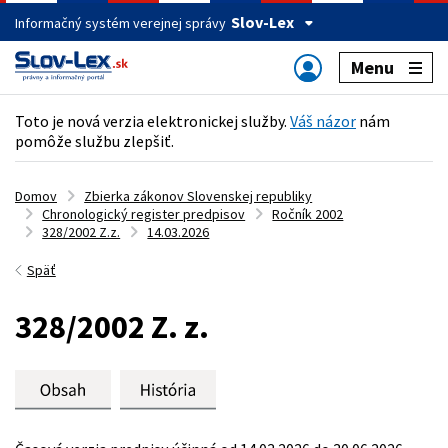
Slov-Lex
Informačný systém verejnej správy
Menu
Toto je nová verzia elektronickej služby.
Váš názor
nám
pomôže službu zlepšiť.
Domov
Zbierka zákonov Slovenskej republiky
Chronologický register predpisov
Ročník 2002
328/2002 Z.z.
14.03.2026
Späť
328/2002 Z. z.