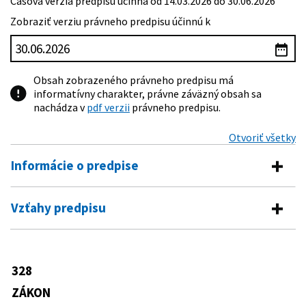
Časová verzia predpisu účinná od 14.03.2026 do 30.06.2026
Zobraziť verziu právneho predpisu účinnú k
Obsah zobrazeného právneho predpisu má
informatívny charakter, právne záväzný obsah sa
nachádza v
pdf verzii
právneho predpisu.
Otvoriť všetky
Informácie o predpise
Číslo predpisu:
328/2002 Z. z.
Vzťahy predpisu
Názov:
Zákon o sociálnom zabezpečení policajtov a vojakov
Predpis mení
a o zmene a doplnení niektorých zákonov
Typ:
Zákon
46/1993 Z. z.
Zákon Národnej rady Slovenskej
328
Predpis je menený
republiky o Slovenskej informačnej
Dátum schválenia:
29.05.2002
službe
ZÁKON
447/2002 Z. z.
Zákon, ktorým sa mení a dopĺňa zákon
387/1996 Z. z.
Zákon Národnej rady Slovenskej
Dátum vyhlásenia:
28.06.2002