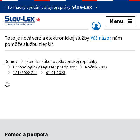
Slov-Lex
Informačný systém verejnej správy
Menu
Toto je nová verzia elektronickej služby.
Váš názor
nám
pomôže službu zlepšiť.
Domov
Zbierka zákonov Slovenskej republiky
Chronologický register predpisov
Ročník 2002
131/2002 Z.z.
01.01.2023
Pomoc a podpora