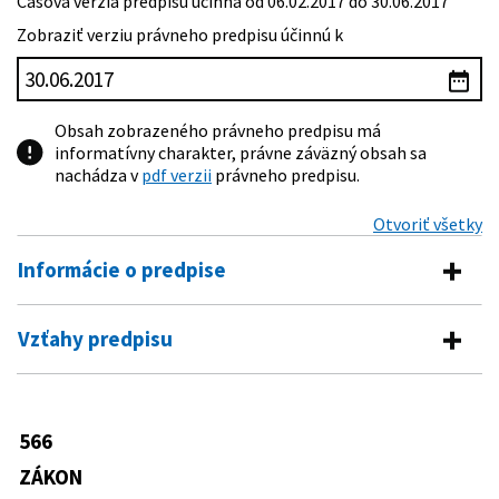
Časová verzia predpisu účinná od 06.02.2017 do 30.06.2017
Zobraziť verziu právneho predpisu účinnú k
Obsah zobrazeného právneho predpisu má
informatívny charakter, právne záväzný obsah sa
nachádza v
pdf verzii
právneho predpisu.
Otvoriť všetky
Informácie o predpise
Číslo predpisu:
566/2001 Z. z.
Vzťahy predpisu
Názov:
Zákon o cenných papieroch a investičných službách
Vykonávacie predpisy
a o zmene a doplnení niektorých zákonov (zákon o
cenných papieroch)
8/2002 Z. z.
Vyhláška Ministerstva financií
566
Predpis mení
Typ:
Zákon
Slovenskej republiky o obsahu
odbornej skúšky sprostredkovateľa
ZÁKON
Dátum schválenia:
09.11.2001
530/1990 Zb.
Zákon o dlhopisoch
investičných služieb, spôsobe jej