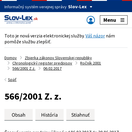
Slov-Lex
Informačný systém verejnej správy
Menu
Toto je nová verzia elektronickej služby.
Váš názor
nám
pomôže službu zlepšiť.
Domov
Zbierka zákonov Slovenskej republiky
Chronologický register predpisov
Ročník 2001
566/2001 Z.z.
06.02.2017
Späť
566/2001 Z. z.