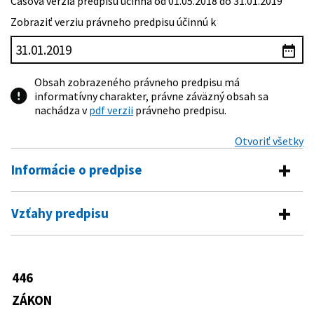
Časová verzia predpisu účinná od 01.05.2018 do 31.01.2019
Zobraziť verziu právneho predpisu účinnú k
Obsah zobrazeného právneho predpisu má
informatívny charakter, právne záväzný obsah sa
nachádza v
pdf verzii
právneho predpisu.
Otvoriť všetky
Informácie o predpise
Číslo predpisu:
446/2001 Z. z.
Vzťahy predpisu
Názov:
Zákon o majetku vyšších územných celkov
Predpis je menený
Typ:
Zákon
521/2003 Z. z.
Zákon, ktorým sa mení a dopĺňa zákon
446
Dátum schválenia:
03.10.2001
č. 446/2001 Z. z. o majetku vyšších
územných celkov
ZÁKON
Dátum vyhlásenia:
14.11.2001
540/2005 Z. z.
Zákon, ktorým sa dopĺňa zákon č.