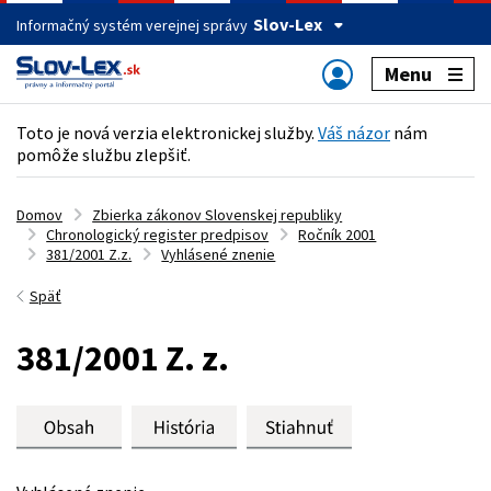
Slov-Lex
Informačný systém verejnej správy
Menu
Toto je nová verzia elektronickej služby.
Váš názor
nám
pomôže službu zlepšiť.
Domov
Zbierka zákonov Slovenskej republiky
Chronologický register predpisov
Ročník 2001
381/2001 Z.z.
Vyhlásené znenie
Späť
381/2001 Z. z.