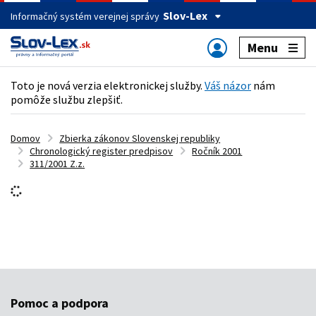
Slov-Lex
Informačný systém verejnej správy
Menu
Toto je nová verzia elektronickej služby.
Váš názor
nám
pomôže službu zlepšiť.
Domov
Zbierka zákonov Slovenskej republiky
Chronologický register predpisov
Ročník 2001
311/2001 Z.z.
Späť
311/2001 Z. z.