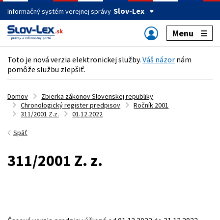
Slov-Lex
Informačný systém verejnej správy
Menu
Toto je nová verzia elektronickej služby.
Váš názor
nám
pomôže službu zlepšiť.
Domov
Zbierka zákonov Slovenskej republiky
Chronologický register predpisov
Ročník 2001
311/2001 Z.z.
01.12.2022
Späť
311/2001 Z. z.