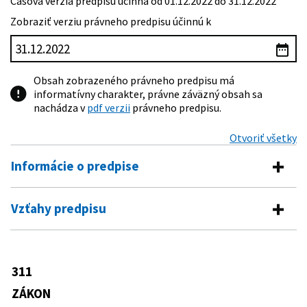
Časová verzia predpisu účinná od 01.12.2022 do 31.12.2022
Zobraziť verziu právneho predpisu účinnú k
Obsah zobrazeného právneho predpisu má
informatívny charakter, právne záväzný obsah sa
nachádza v
pdf verzii
právneho predpisu.
Otvoriť všetky
Informácie o predpise
Číslo predpisu:
311/2001 Z. z.
Vzťahy predpisu
Názov:
Zákonník práce
Vykonávacie predpisy
Typ:
Zákon
272/2004 Z. z.
Nariadenie vlády Slovenskej republiky,
311
Dátum schválenia:
02.07.2001
Predpis mení
ktorým sa ustanovuje zoznam prác a
pracovísk, ktoré sú zakázané
ZÁKON
Dátum vyhlásenia:
08.08.2001
98/1987 Zb.
Zákon o osobitnom príspevku baníkom
tehotným ženám, matkám do konca