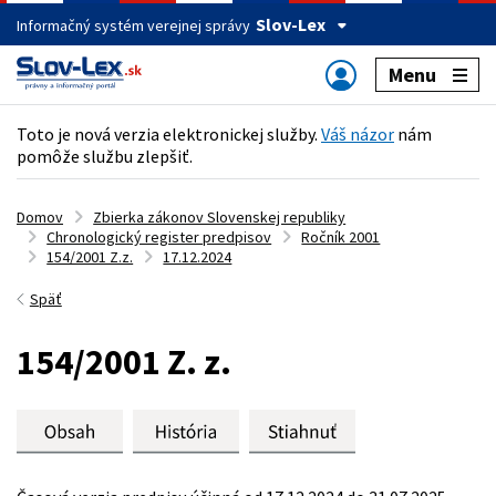
Slov-Lex
Informačný systém verejnej správy
Menu
Toto je nová verzia elektronickej služby.
Váš názor
nám
pomôže službu zlepšiť.
Domov
Zbierka zákonov Slovenskej republiky
Chronologický register predpisov
Ročník 2001
154/2001 Z.z.
17.12.2024
Späť
154/2001 Z. z.