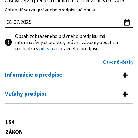
Časová verzia predpisu účinná od 17.12.2024 do 31.07.2025
Zobraziť verziu právneho predpisu účinnú k
Obsah zobrazeného právneho predpisu má
informatívny charakter, právne záväzný obsah sa
nachádza v
pdf verzii
právneho predpisu.
Otvoriť všetky
Informácie o predpise
Číslo predpisu:
154/2001 Z. z.
Vzťahy predpisu
Názov:
Zákon o prokurátoroch a právnych čakateľoch
Vykonávacie predpisy
prokuratúry
Typ:
Zákon
199/2001 Z. z.
Smernica generálneho prokurátora
154
Predpis mení
Slovenskej republiky, ktorou sa
Dátum schválenia:
28.03.2001
upravujú podrobnosti o úradnom odeve
ZÁKON
65/1965 Zb.
Zákonník práce
prokurátora
Dátum vyhlásenia:
28.04.2001