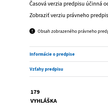
Časová verzia predpisu účinná o
Zobraziť verziu právneho predpi
Obsah zobrazeného právneho predpi
Informácie o predpise
Číslo predpisu:
179/2000 Z. z.
Vzťahy predpisu
Názov:
Vyhláška Ministerstva zdravotní
Predpis vykonáva
Dudince za prírodný liečivý zdro
277/1994 Z. z.
Zákon Národnej rad
179
Typ:
Vyhláška
Zobraziť graf vzťahov
VYHLÁŠKA
Dátum schválenia:
29.05.2000