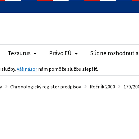
Tezaurus
Právo EÚ
Súdne rozhodnutia
j služby.
Váš názor
nám pomôže službu zlepšiť.
y
Chronologický register predpisov
Ročník 2000
179/200