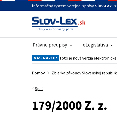
Informačný systém verejnej správy
Slov-Lex
Právne predpisy
eLegislatíva
VÁŠ NÁZOR
Toto je nová verzia elektronicke
Domov
Zbierka zákonov Slovenskej republik
Späť
179/2000 Z. z.