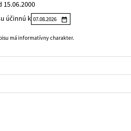
d 15.06.2000
su účinnú k
su má informatívny charakter.
ctva Slovenskej republiky, ktorou sa vyhlasuje prírodný 
j
y Slovenskej republiky o zdravotnej starostlivosti