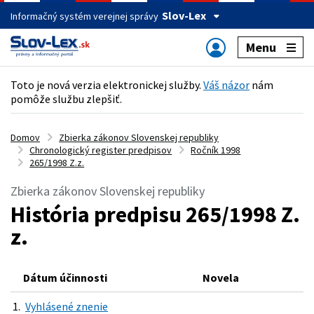
Slov-Lex
Informačný systém verejnej správy
Menu
Toto je nová verzia elektronickej služby.
Váš názor
nám
pomôže službu zlepšiť.
Domov
Zbierka zákonov Slovenskej republiky
Chronologický register predpisov
Ročník 1998
265/1998 Z.z.
Zbierka zákonov Slovenskej republiky
História predpisu 265/1998 Z.
z.
Dátum účinnosti
Novela
1.
Vyhlásené znenie