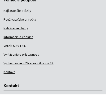
Najčastejšie otázky
Používateľské príručky
Nahlásenie chyby
Informácie o cookies
Verzia Slov-Lexu
Vyhlásenie o prístupnosti
Vyhlasovanie v Zbierke zákonov SR
Kontakt
Kontakt
Ministerstvo spravodlivosti SR
Sekcia edičných činností
Račianska 71, 813 11 Bratislava