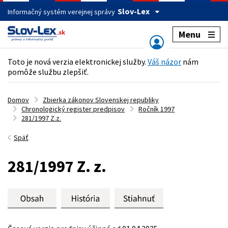
Slov-Lex
Informačný systém verejnej správy
Menu
Toto je nová verzia elektronickej služby.
Váš názor
nám
pomôže službu zlepšiť.
Domov
Zbierka zákonov Slovenskej republiky
Chronologický register predpisov
Ročník 1997
281/1997 Z.z.
Späť
281/1997 Z. z.