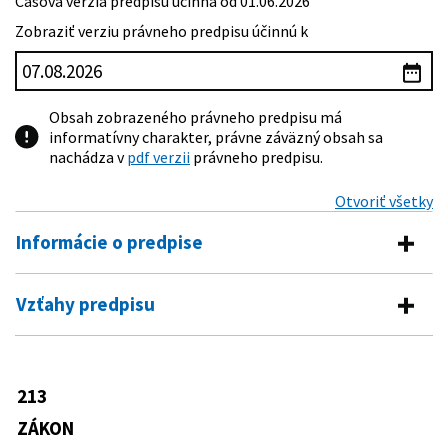
Časová verzia predpisu účinná od 01.06.2026
Zobraziť verziu právneho predpisu účinnú k
Obsah zobrazeného právneho predpisu má
informatívny charakter, právne záväzný obsah sa
nachádza v
pdf verzii
právneho predpisu.
Otvoriť všetky
Informácie o predpise
Číslo predpisu:
213/1997 Z. z.
Vzťahy predpisu
Názov:
Zákon o neziskových organizáciách poskytujúcich
Vykonávacie predpisy
všeobecne prospešné služby
Typ:
Zákon
14/2025 R. o.
Opatrenie Ministerstva financií
213
Predpis je menený
Slovenskej republiky, ktorým sa
Dátum schválenia:
02.07.1997
ustanovuje vzor výkazu pre organizáciu
ZÁKON
35/2002 Z. z.
Zákon, ktorým sa mení a dopĺňa zákon
s medzinárodným prvkom, občianske
Dátum vyhlásenia:
01.08.1997