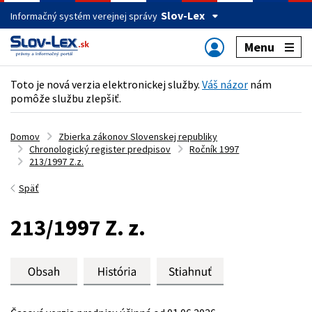
Slov-Lex
Informačný systém verejnej správy
Menu
Toto je nová verzia elektronickej služby.
Váš názor
nám
pomôže službu zlepšiť.
Domov
Zbierka zákonov Slovenskej republiky
Chronologický register predpisov
Ročník 1997
213/1997 Z.z.
Späť
213/1997 Z. z.