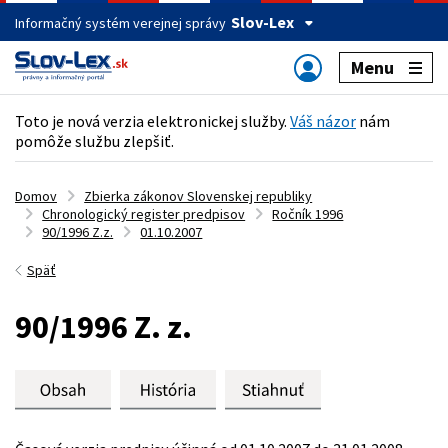
Slov-Lex
Informačný systém verejnej správy
Menu
Toto je nová verzia elektronickej služby.
Váš názor
nám
pomôže službu zlepšiť.
Domov
Zbierka zákonov Slovenskej republiky
Chronologický register predpisov
Ročník 1996
90/1996 Z.z.
01.10.2007
Späť
90/1996 Z. z.