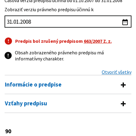
Časová verzia predpisu účinná od 01.10.2007 do 31.01.2008
Zobraziť verziu právneho predpisu účinnú k
Predpis bol zrušený predpisom
663/2007 Z. z.
Obsah zobrazeného právneho predpisu má
informatívny charakter.
Otvoriť všetky
Informácie o predpise
Číslo predpisu:
90/1996 Z. z.
Vzťahy predpisu
Názov:
Zákon Národnej rady Slovenskej republiky o
Vykonávacie predpisy
minimálnej mzde
Typ:
Zákon
298/2000 Z. z.
Nariadenie vlády Slovenskej republiky,
90
Predpis mení
ktorým sa ustanovuje výška