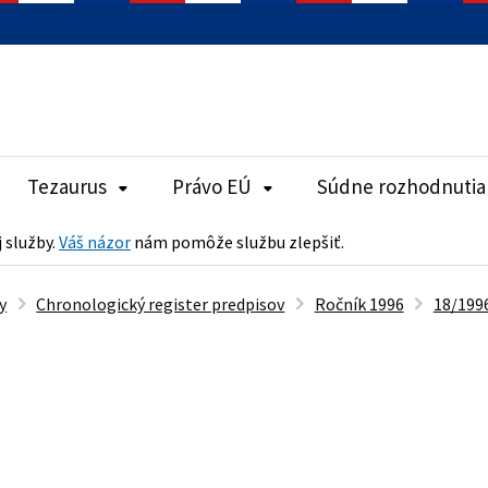
Tezaurus
Právo EÚ
Súdne rozhodnutia
j služby.
Váš názor
nám pomôže službu zlepšiť.
y
Chronologický register predpisov
Ročník 1996
18/1996