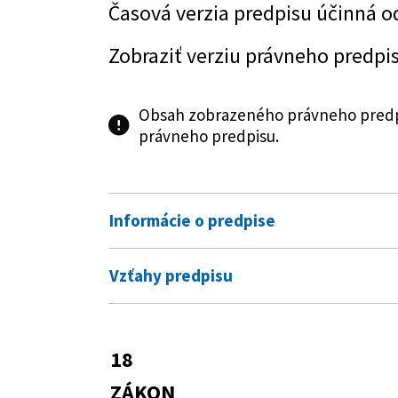
Časová verzia predpisu účinná o
Zobraziť verziu právneho predpi
Obsah zobrazeného právneho predpi
právneho predpisu.
Informácie o predpise
Číslo predpisu:
18/1996 Z. z.
Vzťahy predpisu
Názov:
Zákon Národnej rady Slovenskej
Vykonávacie predpisy
Typ:
Zákon
87/1996 Z. z.
Vyhláška Ministers
18
Predpis mení
Slovenskej republik
Dátum schválenia:
14.11.1995
ZÁKON