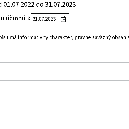
d 01.07.2022 do 31.07.2023
su účinnú k
su má informatívny charakter, právne záväzný obsah 
 republiky o cenách
tva financií Slovenskej republiky, ktorou sa vykonáva z
y č. 18/1996 Z. z. o cenách