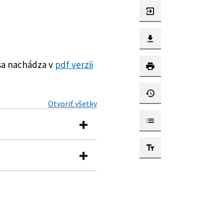
sa nachádza v
pdf verzii
Otvoriť všetky
ákon Národnej rady