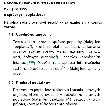
Predpis ruší
republiky o doplnkovom dôchodkovom
NÁRODNEJ RADY SLOVENSKEJ REPUBLIKY
poistení zamestnancov a o zmene a
Dátum účinnosti od:
01.02.2022
z 22. júna 1995
320/1992 Zb.
Zákon Slovenskej národnej rady o
doplnení niektorých zákonov
o správnych poplatkoch
správnych poplatkoch
Dátum účinnosti do:
30.03.2022
224/1996 Z. z.
Zákon Národnej rady Slovenskej
321/1993 Z. z.
Vyhláška Ministerstva financií
republiky, ktorým sa mení a dopĺňa
Národná rada Slovenskej republiky sa uzniesla na tomto
Autor:
Národná rada Slovenskej republiky
Slovenskej republiky, ktorou sa určujú
zákon Slovenskej národnej rady č.
zákone:
správne poplatky vyberané
194/1990 Zb. o lotériách a iných
Právna oblasť:
Správne poplatky
§ 1
Úvodné ustanovenie
zastupiteľskými úradmi Slovenskej
podobných hrách v znení neskorších
Nachádza sa v čiastke:
49/1995
republiky od devízových cudzozemcov
predpisov a zákon Národnej rady
Tento zákon upravuje správne poplatky (ďalej len
Slovenskej republiky č. 145/1995 Z. z. o
„poplatky“), ktoré sa platia za úkony a konania
správnych poplatkoch
orgánov štátnej správy, vyšších územných celkov,
70/1997 Z. z.
Zákon o zahraničných Slovákoch a o
1
obcí, štátnych archívov,
)
uznaných vzdelávacích
zmene a doplnení niektorých zákonov
1aa
inštitúcií,
)
DataCentra a správcu informačného
1/1998 Z. z.
Zákon, ktorým sa mení a dopĺňa zákon
1ab
systému dátového centra obcí
)
(ďalej len „správny
Národnej rady Slovenskej republiky č.
orgán“).
145/1995 Z. z. o správnych poplatkoch v
znení neskorších predpisov
§ 2
Predmet poplatkov
232/1999 Z. z.
Zákon, ktorým sa mení a dopĺňa zákon
Národnej rady Slovenskej republiky č.
Predmetom poplatkov sú úkony a konania správnych
145/1995 Z. z. o správnych poplatkoch v
orgánov, ktoré sú uvedené v sadzobníku správnych
znení neskorších predpisov
poplatkov (ďalej len „sadzobník“). Sadzobník tvorí
prílohu, ktorá je súčasťou tohto zákona.
3/2000 Z. z.
Zákon, ktorým sa mení a dopĺňa zákon