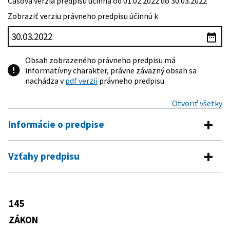
Časová verzia predpisu účinná od 01.02.2022 do 30.03.2022
Zobraziť verziu právneho predpisu účinnú k
Obsah zobrazeného právneho predpisu má
informatívny charakter, právne záväzný obsah sa
nachádza v
pdf verzii
právneho predpisu.
Otvoriť všetky
Informácie o predpise
Číslo predpisu:
145/1995 Z. z.
Vzťahy predpisu
Názov:
Zákon Národnej rady Slovenskej republiky o
Vykonávacie predpisy
správnych poplatkoch
Typ:
Zákon
284/2007 Z. z.
Vyhláška Ministerstva financií
145
Predpis je menený
Slovenskej republiky o kolkových
Dátum schválenia:
22.06.1995
známkach
ZÁKON
123/1996 Z. z.
Zákon Národnej rady Slovenskej
Dátum vyhlásenia:
17.07.1995