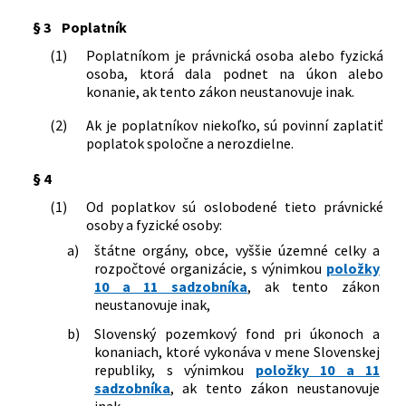
Národnej rady Slovenskej republiky č.
§ 3
Poplatník
98/1995 Z. z. o Liečebnom poriadku v
znení neskorších predpisov a o zmene
(1)
Poplatníkom je právnická osoba alebo fyzická
a doplnení zákona Národnej rady
osoba, ktorá dala podnet na úkon alebo
Slovenskej republiky č. 145/1995 Z. z. o
konanie, ak tento zákon neustanovuje inak.
správnych poplatkoch v znení
neskorších predpisov
(2)
Ak je poplatníkov niekoľko, sú povinní zaplatiť
142/2000 Z. z.
Zákon o metrológii a o zmene a
poplatok spoločne a nerozdielne.
doplnení niektorých zákonov
211/2000 Z. z.
Zákon o slobodnom prístupe k
§ 4
informáciám a o zmene a doplnení
(1)
Od poplatkov sú oslobodené tieto právnické
niektorých zákonov (zákon o slobode
osoby a fyzické osoby:
informácií)
a)
štátne orgány, obce, vyššie územné celky a
468/2000 Z. z.
Zákon, ktorým sa mení a dopĺňa zákon
rozpočtové organizácie, s výnimkou
položky
Národnej rady Slovenskej republiky č.
10 a 11 sadzobníka
, ak tento zákon
145/1995 Z. z. o správnych poplatkoch v
neustanovuje inak,
znení neskorších predpisov
553/2001 Z. z.
Zákon o zrušení niektorých štátnych
b)
Slovenský pozemkový fond pri úkonoch a
fondov, o niektorých opatreniach
konaniach, ktoré vykonáva v mene Slovenskej
súvisiacich s ich zrušením a o zmene a
republiky, s výnimkou
položky 10 a 11
doplnení niektorých zákonov
sadzobníka
, ak tento zákon neustanovuje
96/2002 Z. z.
Zákon o dohľade nad finančným trhom
inak,