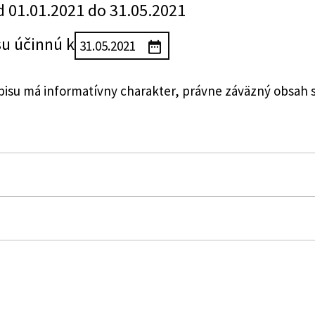
d 01.01.2021 do 31.05.2021
su účinnú k
su má informatívny charakter, právne záväzný obsah 
j republiky o správnych poplatkoch
tva financií Slovenskej republiky o kolkových známkach