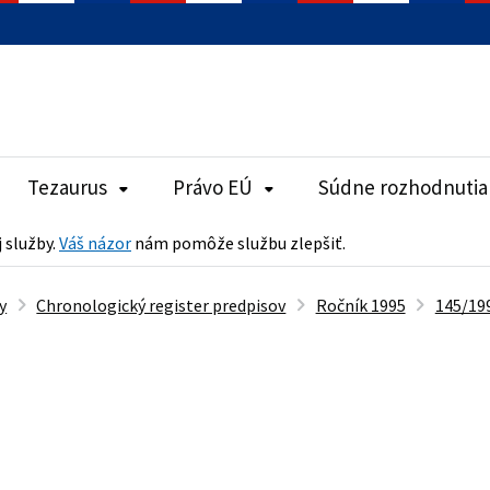
Tezaurus
Právo EÚ
Súdne rozhodnutia
j služby.
Váš názor
nám pomôže službu zlepšiť.
y
Chronologický register predpisov
Ročník 1995
145/199