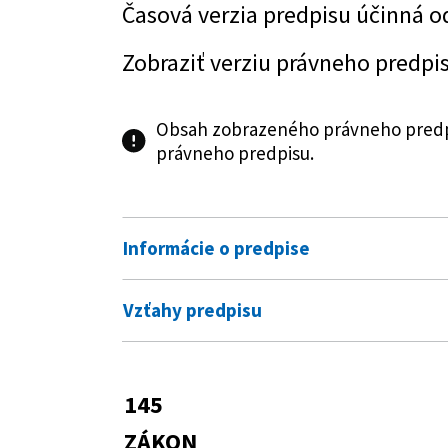
Časová verzia predpisu účinná o
Zobraziť verziu právneho predpi
Obsah zobrazeného právneho predpi
právneho predpisu.
Informácie o predpise
Číslo predpisu:
145/1995 Z. z.
Vzťahy predpisu
Názov:
Zákon Národnej rady Slovenske
Vykonávacie predpisy
Typ:
Zákon
284/2007 Z. z.
Vyhláška Ministers
145
Predpis je menený
Dátum schválenia:
22.06.1995
ZÁKON