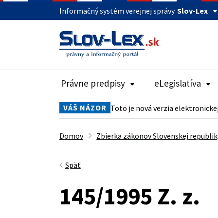
Informačný systém verejnej správy
Slov-Lex
Právne predpisy
eLegislatíva
VÁŠ NÁZOR
Toto je nová verzia elektronicke
Domov
Zbierka zákonov Slovenskej republik
Späť
145/1995 Z. z.