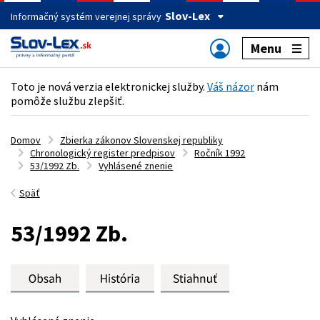
Slov-Lex
Informačný systém verejnej správy
Menu
Toto je nová verzia elektronickej služby.
Váš názor
nám
pomôže službu zlepšiť.
Domov
Zbierka zákonov Slovenskej republiky
Chronologický register predpisov
Ročník 1992
53/1992 Zb.
Vyhlásené znenie
Späť
53/1992 Zb.