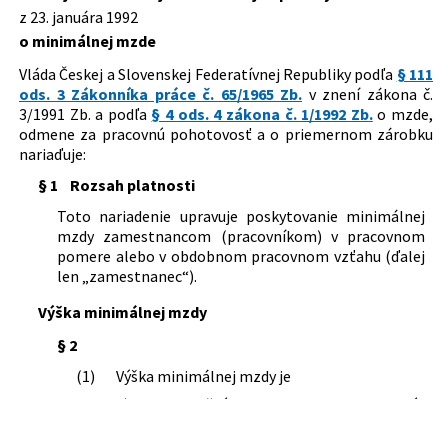
vykonávacie predpisy k Zákonníku
Autor:
Vláda Českej a Slovenskej Federatívnej Republiky
z 23. januára 1992
90/1996 Z. z.
Zákon Národnej rady Slovenskej
práce a k zákonu o mzde
o minimálnej mzde
republiky o minimálnej mzde
Právna oblasť:
Mzda, odmena za prácu
248/1993 Z. z.
Nariadenie vlády Slovenskej republiky,
ktorým sa mení a dopĺňa nariadenie
Vláda Českej a Slovenskej Federatívnej Republiky podľa
§ 111
Nachádza sa v čiastke:
12/1992
vlády Českej a Slovenskej Federatívnej
ods. 3 Zákonníka práce č. 65/1965 Zb.
v znení zákona č.
Republiky č.53/1992 Zb o minimálnej
3/1991 Zb. a podľa
§ 4 ods. 4 zákona č. 1/1992 Zb.
o mzde,
mtde v znení nariadenia vlády
odmene za pracovnú pohotovosť a o priemernom zárobku
Slovenskej republiky č. 645/1992 Zb.
nariaďuje:
§ 1
Rozsah platnosti
Toto nariadenie upravuje poskytovanie minimálnej
mzdy zamestnancom (pracovníkom) v pracovnom
pomere alebo v obdobnom pracovnom vzťahu (ďalej
len „zamestnanec“).
Výška minimálnej mzdy
§ 2
(1)
Výška minimálnej mzdy je
a)
za každú hodinu odpracovanú
zamestnancom 12 Kčs, a ak ide o
zamestnanca odmeňovaného za prácu v