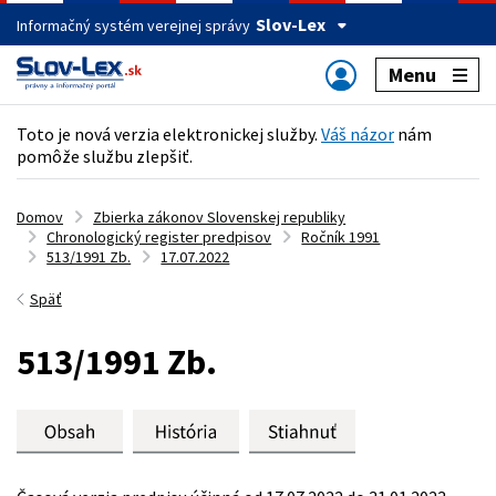
Slov-Lex
Informačný systém verejnej správy
Menu
Toto je nová verzia elektronickej služby.
Váš názor
nám
pomôže službu zlepšiť.
Domov
Zbierka zákonov Slovenskej republiky
Chronologický register predpisov
Ročník 1991
513/1991 Zb.
17.07.2022
Späť
513/1991 Zb.