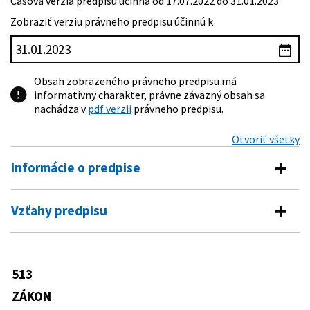
Časová verzia predpisu účinná od 17.07.2022 do 31.01.2023
Zobraziť verziu právneho predpisu účinnú k
Obsah zobrazeného právneho predpisu má
informatívny charakter, právne záväzný obsah sa
nachádza v
pdf verzii
právneho predpisu.
Otvoriť všetky
Informácie o predpise
Číslo predpisu:
513/1991 Zb.
Vzťahy predpisu
Názov:
Obchodný zákonník
Vykonávacie predpisy
Typ:
Zákon
63/1992 Zb.
Nariadenie vlády Českej a Slovenskej
513
Dátum schválenia:
05.11.1991
Predpis mení
Federatívnej Republiky o Obchodnom
vestníku
ZÁKON
Dátum vyhlásenia:
18.12.1991
174/1950 Zb.
Zákon o dražbách mimo exekúcie
100/1993 Z. z.
Nariadenie vlády Slovenskej republiky o