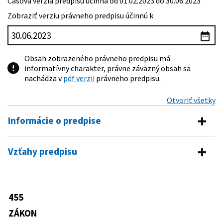
Časová verzia predpisu účinná od 01.02.2023 do 30.06.2023
Zobraziť verziu právneho predpisu účinnú k
Obsah zobrazeného právneho predpisu má
informatívny charakter, právne záväzný obsah sa
nachádza v
pdf verzii
právneho predpisu.
Otvoriť všetky
Informácie o predpise
Číslo predpisu:
455/1991 Zb.
Vzťahy predpisu
Názov:
Zákon o živnostenskom podnikaní (živnostenský
Vykonávacie predpisy
zákon)
Typ:
Zákon
133/1994 Z. z.
Vyhláška Ministerstva vnútra
455
Predpis mení
Slovenskej republiky o inšpekčných
Dátum schválenia:
02.10.1991
knihách
ZÁKON
100/1945 Zb.
Dekret presidenta republiky o
125/1995 Z. z.
Vyhláška Ministerstva hospodárstva
Dátum vyhlásenia:
15.11.1991