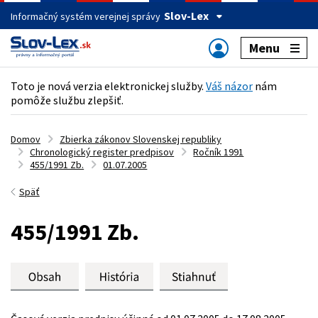
Slov-Lex
Informačný systém verejnej správy
Menu
Toto je nová verzia elektronickej služby.
Váš názor
nám
pomôže službu zlepšiť.
Domov
Zbierka zákonov Slovenskej republiky
Chronologický register predpisov
Ročník 1991
455/1991 Zb.
01.07.2005
Späť
455/1991 Zb.