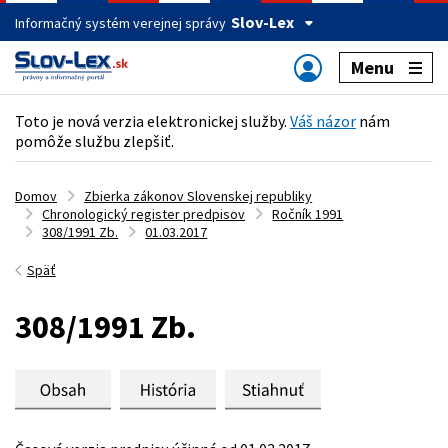
Slov-Lex
Informačný systém verejnej správy
Menu
Toto je nová verzia elektronickej služby.
Váš názor
nám
pomôže službu zlepšiť.
Domov
Zbierka zákonov Slovenskej republiky
Chronologický register predpisov
Ročník 1991
308/1991 Zb.
01.03.2017
Späť
308/1991 Zb.