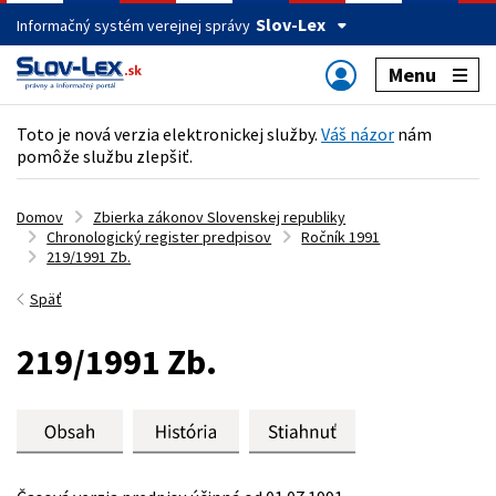
Slov-Lex
Informačný systém verejnej správy
Menu
Toto je nová verzia elektronickej služby.
Váš názor
nám
pomôže službu zlepšiť.
Domov
Zbierka zákonov Slovenskej republiky
Chronologický register predpisov
Ročník 1991
219/1991 Zb.
Späť
219/1991 Zb.