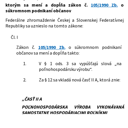
Dátum účinnosti od:
01.07.1991
ktorým sa mení a dopĺňa zákon č.
105/1990 Zb.
o
súkromnom podnikaní občanov
Autor:
Federálne zhromaždenie Českej a Slovenskej
Federatívnej Republiky
Federálne zhromaždenie Českej a Slovenskej Federatívnej
Republiky sa uznieslo na tomto zákone:
Právna oblasť:
Poľnohospodárstvo a potravinárstvo
Živnostenské podnikanie
Čl. I
Nachádza sa v čiastke:
44/1991
Zákon č.
105/1990 Zb.
o súkromnom podnikaní
občanov sa mení a dopĺňa takto:
1.
V § 1 ods. 3 sa vypúšťajú slová „na
poľnohospodársku výrobu“.
2.
Za § 12 sa vkladá nová časť II A, ktorá znie:
„ČASŤ II A
POĽNOHOSPODÁRSKA VÝROBA VYKONÁVANÁ
SAMOSTATNE HOSPODÁRIACIMI ROĽNÍKMI
§ 12a