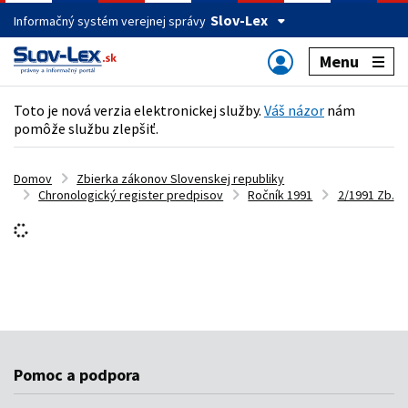
Slov-Lex
Informačný systém verejnej správy
Menu
Toto je nová verzia elektronickej služby.
Váš názor
nám
pomôže službu zlepšiť.
Domov
Zbierka zákonov Slovenskej republiky
Chronologický register predpisov
Ročník 1991
2/1991 Zb.
Pomoc a podpora