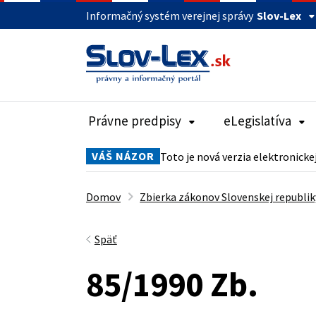
Informačný systém verejnej správy
Slov-Lex
Právne predpisy
eLegislatíva
VÁŠ NÁZOR
Toto je nová verzia elektronicke
Domov
Zbierka zákonov Slovenskej republik
Späť
85/1990 Zb.