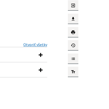
Otvoriť všetky
ky na petičný systém,
tosti osvedčenia o