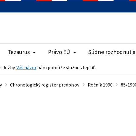
Tezaurus
Právo EÚ
Súdne rozhodnutia
j služby.
Váš názor
nám pomôže službu zlepšiť.
y
Chronologický register predpisov
Ročník 1990
85/1990