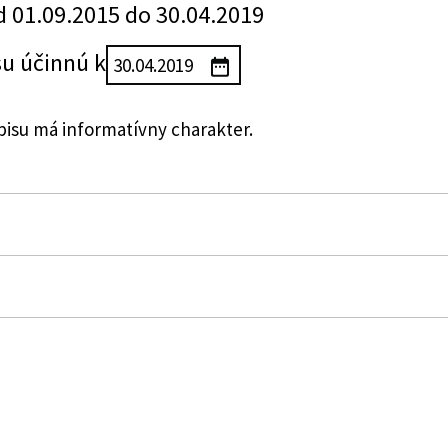
d 01.09.2015 do 30.04.2019
su účinnú k
su má informatívny charakter.
dy Slovenskej republiky, ktorou sa ustanovujú požiadav
vania, spôsob identifikácie petičného systému a náleži
ho systému
mení a dopĺňa zákon č. 85/1990 Zb. o petičnom práve