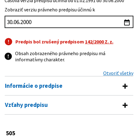
Časová verzia predpisu účinná od 01.02.1991 do 30.06.2000
Zobraziť verziu právneho predpisu účinnú k
Predpis bol zrušený predpisom
142/2000 Z. z.
Obsah zobrazeného právneho predpisu má
informatívny charakter.
Otvoriť všetky
Informácie o predpise
Číslo predpisu:
505/1990 Zb.
Vzťahy predpisu
Názov:
Zákon o metrológii
Vykonávacie predpisy
Typ:
Zákon
69/1991 Zb.
Vyhláška Federálneho úradu pre
505
Dátum schválenia:
16.11.1990
Predpis je zrušený
normalizáciu a meranie, ktorou sa