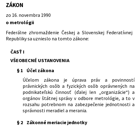
vykonáva zákon o metrológii
ZÁKON
Dátum vyhlásenia:
17.12.1990
142/2000 Z. z.
Zákon o metrológii a o zmene a
doplnení niektorých zákonov
zo 16. novembra 1990
Dátum účinnosti od:
01.02.1991
o metrológii
Dátum účinnosti do:
30.06.2000
Federálne zhromaždenie Českej a Slovenskej Federatívnej
Autor:
Federálne zhromaždenie Českej a Slovenskej
Republiky sa uznieslo na tomto zákone:
Federatívnej Republiky
Právna oblasť:
Štátna správa
ČASŤ I
Metrológia a skúšobníctvo
VŠEOBECNÉ USTANOVENIA
Nachádza sa v čiastke:
83/1990
§ 1
Účel zákona
Účelom zákona je úprava práv a povinností
právnických osôb a fyzických osôb oprávnených na
podnikateľskú činnosť (ďalej len „organizácie“) a
orgánov štátnej správy v odbore metrológie, a to v
rozsahu potrebnom na zabezpečenie jednotnosti a
správnosti meradiel a merania.
§ 2
Zákonné meriacie jednotky
Organizácie a orgány štátnej správy sú povinné