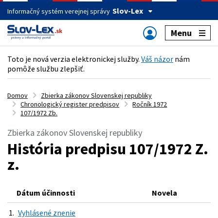
Slov-Lex
Informačný systém verejnej správy
Menu
Toto je nová verzia elektronickej služby.
Váš názor
nám
pomôže službu zlepšiť.
Domov
Zbierka zákonov Slovenskej republiky
Chronologický register predpisov
Ročník 1972
107/1972 Zb.
Zbierka zákonov Slovenskej republiky
História predpisu 107/1972 Z.
z.
Dátum účinnosti
Novela
1.
Vyhlásené znenie