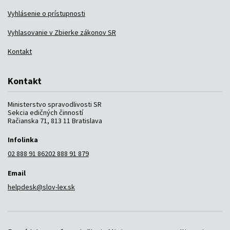
Vyhlásenie o prístupnosti
Vyhlasovanie v Zbierke zákonov SR
Kontakt
Kontakt
Ministerstvo spravodlivosti SR
Sekcia edičných činností
Račianska 71, 813 11 Bratislava
Infolinka
02 888 91 862
02 888 91 879
Email
helpdesk@slov-lex.sk