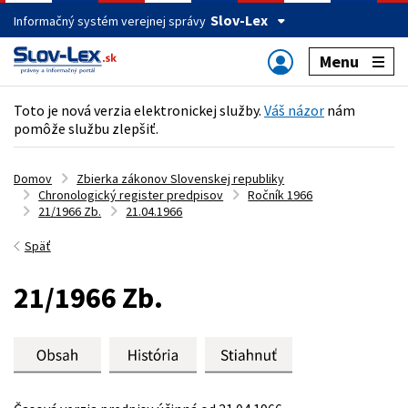
Slov-Lex
Informačný systém verejnej správy
Menu
Toto je nová verzia elektronickej služby.
Váš názor
nám
pomôže službu zlepšiť.
Domov
Zbierka zákonov Slovenskej republiky
Chronologický register predpisov
Ročník 1966
21/1966 Zb.
21.04.1966
Späť
21/1966 Zb.