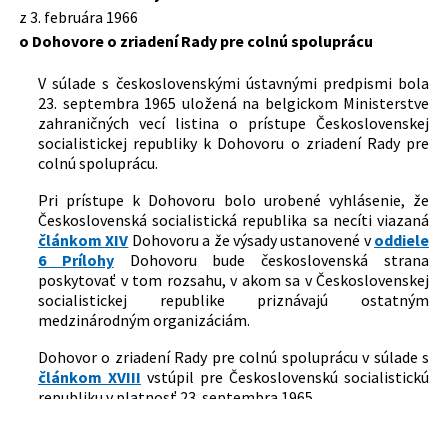
Dátum účinnosti od:
21.04.1966
z 3. februára 1966
o Dohovore o zriadení Rady pre colnú spoluprácu
Autor:
Minister zahraničných vecí
Právna
Právo EÚ
V súlade s československými ústavnými predpismi bola
oblasť:
Medzinárodné zmluvy, dohody,
23. septembra 1965 uložená na belgickom Ministerstve
dohovory
zahraničných vecí listina o prístupe Československej
Colné právo
socialistickej republiky k Dohovoru o zriadení Rady pre
colnú spoluprácu.
Nachádza sa v čiastke:
8/1966
Pri prístupe k Dohovoru bolo urobené vyhlásenie, že
Československá socialistická republika sa necíti viazaná
článkom XIV
Dohovoru a že výsady ustanovené v
oddiele
6 Prílohy
Dohovoru bude československá strana
poskytovať v tom rozsahu, v akom sa v Československej
socialistickej republike priznávajú ostatným
medzinárodným organizáciám.
Dohovor o zriadení Rady pre colnú spoluprácu v súlade s
článkom XVIII
vstúpil pre Československú socialistickú
republiku v platnosť 23. septembra 1965.
Český preklad Dohovoru sa vyhlasuje súčasne.
*)