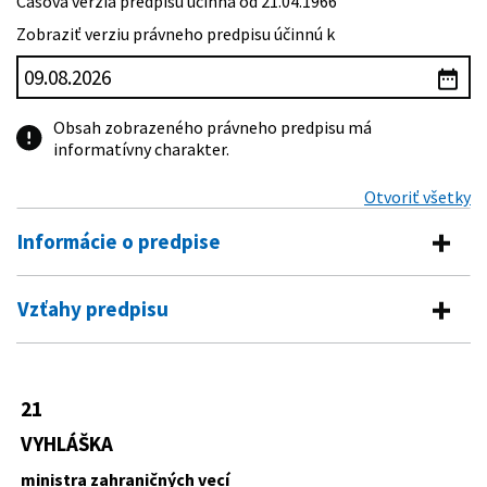
Časová verzia predpisu účinná od 21.04.1966
Zobraziť verziu právneho predpisu účinnú k
Obsah zobrazeného právneho predpisu má
informatívny charakter.
Otvoriť všetky
Informácie o predpise
Číslo predpisu:
21/1966 Zb.
Vzťahy predpisu
Názov:
Vyhláška ministra zahraničných vecí o Dohovore o
Pre daný predpis neexistujú žiadne vzťahy.
zriadení Rady pre colnú spoluprácu
Typ:
Vyhláška
21
Dátum schválenia:
03.02.1966
VYHLÁŠKA
Dátum vyhlásenia:
21.04.1966
ministra zahraničných vecí