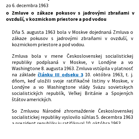
zo 6. decembra 1963
Dátum účinnosti od:
12.12.1963
o Zmluve o zákaze pokusov s jadrovými zbraňami v
ovzduší, v kozmickom priestore a pod vodou
Autor:
Minister zahraničných vecí
Právna
Právo EÚ
Dňa 5. augusta 1963 bola v Moskve dojednaná Zmluva o
oblasť:
Medzinárodné zmluvy, dohody, dohovory
zákaze pokusov s jadrovými zbraňami v ovzduší, v
Zbrane a strelivo
kozmickom priestore a pod vodou.
Obrana, územie a bezpečnostné vzťahy v
medzinárodnom práve
Zmluva bola v mene Československej socialistickej
Ochrana životného prostredia
republiky podpísaná v Moskve, v Londýne a vo
Washingtone 8. augusta 1963. Zmluva vstúpila v platnosť
Nachádza sa v čiastke:
52/1963
na základe
článku III odseku 3
10. októbra 1963, t. j.
dňom, keď uložili svoje ratifikačné listiny v Moskve, v
Londýne a vo Washingtone vlády Sväzu sovietskych
socialistických republík, Veľkej Británie a Spojených
štátov amerických.
So Zmluvou Národné zhromaždenie Československej
socialistickej republiky vyslovilo súhlas 5. decembra 1963
a prezident republiky ju ratifikoval 10. októbra 1963.
Ratifikačné listiny Československej socialistickej