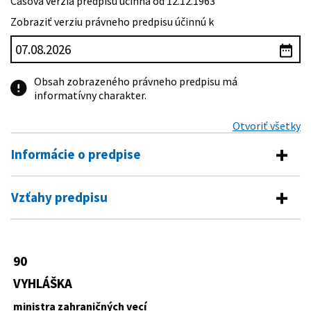
Časová verzia predpisu účinná od 12.12.1963
Zobraziť verziu právneho predpisu účinnú k
Obsah zobrazeného právneho predpisu má
informatívny charakter.
Otvoriť všetky
Informácie o predpise
Číslo predpisu:
90/1963 Zb.
Vzťahy predpisu
Názov:
Vyhláška ministra zahraničných vecí o Zmluve o
Pre daný predpis neexistujú žiadne vzťahy.
zákaze pokusov s jadrovými zbraňami v ovzduší, v
kozmickom priestore a pod vodou.
90
Typ:
Vyhláška
VYHLÁŠKA
Dátum schválenia:
06.12.1963
ministra zahraničných vecí
Dátum vyhlásenia:
12.12.1963