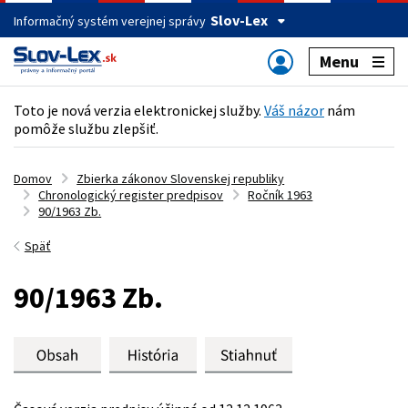
Slov-Lex
Informačný systém verejnej správy
Menu
Toto je nová verzia elektronickej služby.
Váš názor
nám
pomôže službu zlepšiť.
Domov
Zbierka zákonov Slovenskej republiky
Chronologický register predpisov
Ročník 1963
90/1963 Zb.
Späť
90/1963 Zb.