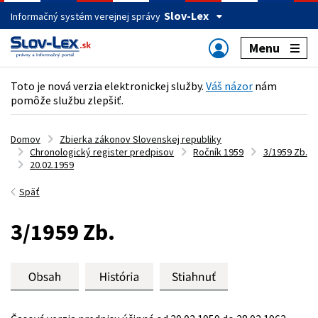
Slov-Lex
Informačný systém verejnej správy
Menu
Toto je nová verzia elektronickej služby.
Váš názor
nám
pomôže službu zlepšiť.
Domov
Zbierka zákonov Slovenskej republiky
Chronologický register predpisov
Ročník 1959
3/1959 Zb.
20.02.1959
Späť
3/1959 Zb.