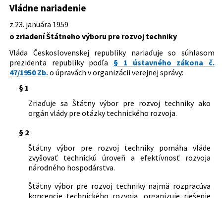
Dátum schválenia:
23.01.1959
Vládne nariadenie
46/1953 Zb.
Nariadenie, ktorým sa novo začleňujú,
Dátum vyhlásenia:
20.02.1959
Predpis je zrušený
menia alebo zrušujú niektoré zložky
z 23. januára 1959
štátneho úradu plánovacieho
Dátum účinnosti od:
20.02.1959
o zriadení Štátneho výboru pre rozvoj techniky
17/1962 Zb.
Zákon o zriadení Štátnej komisie pre
2/1955 Zb.
Zákonné opatrenie predsedníctva
rozvoj a koordináciu vedy a techniky
Dátum účinnosti do:
28.02.1962
Vláda Československej republiky nariaďuje so súhlasom
Národného zhromaždenia o štátnej
prezidenta republiky podľa
§ 1 ústavného zákona č.
službe pre miery a váhy, o štátnej službe
Autor:
Vláda Československej republiky
47/1950 Zb.
o úpravách v organizácii verejnej správy:
pre drahé kovy a o skúšaní zbraní a
streliva pre civilnú potrebu
Právna oblasť:
Štátna správa
§ 1
Veda, technika, výskumníctvo
Zriaďuje sa Štátny výbor pre rozvoj techniky ako
Nachádza sa v čiastke:
2/1959
orgán vlády pre otázky technického rozvoja.
§ 2
Štátny výbor pre rozvoj techniky pomáha vláde
zvyšovať technickú úroveň a efektívnosť rozvoja
národného hospodárstva.
Štátny výbor pre rozvoj techniky najmä rozpracúva
koncepcie technického rozvoja, organizuje riešenie
komplexných technických otázok a vypracúva návrhy
na realizáciu významných objavov vedy a techniky