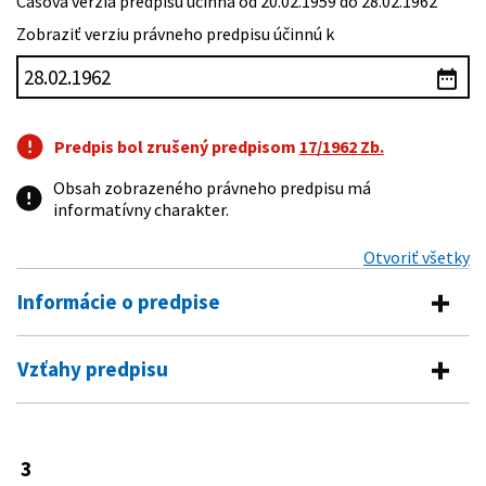
Časová verzia predpisu účinná od 20.02.1959 do 28.02.1962
Zobraziť verziu právneho predpisu účinnú k
Predpis bol zrušený predpisom
17/1962 Zb.
Obsah zobrazeného právneho predpisu má
informatívny charakter.
Otvoriť všetky
Informácie o predpise
Číslo predpisu:
3/1959 Zb.
Vzťahy predpisu
Názov:
Vládne nariadenie o zriadení Štátneho výboru pre
Predpis vykonáva
rozvoj techniky
Typ:
Nariadenie vlády
47/1950 Zb.
Ústavný zákon o úpravách v organizácii
3
Predpis mení
verejnej správy