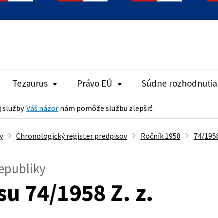
Tezaurus
Právo EÚ
Súdne rozhodnutia
j služby.
Váš názor
nám pomôže službu zlepšiť.
y
Chronologický register predpisov
Ročník 1958
74/1958
republiky
su 74/1958 Z. z.