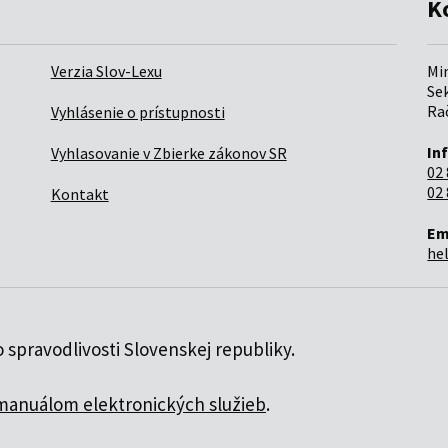
K
Verzia Slov-Lexu
Mi
Sek
Rač
Vyhlásenie o prístupnosti
In
Vyhlasovanie v Zbierke zákonov SR
02 
02 
Kontakt
Em
he
 spravodlivosti Slovenskej republiky.
manuálom elektronických služieb
.