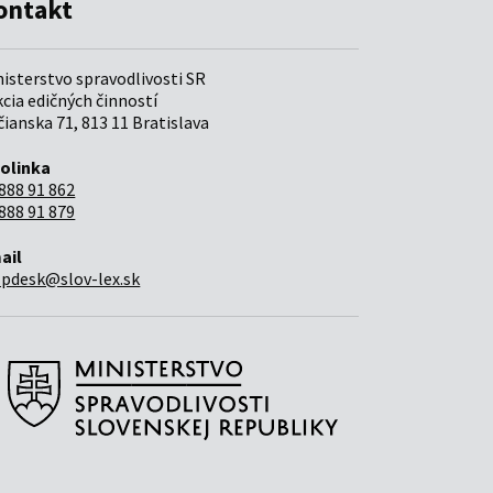
ontakt
nisterstvo spravodlivosti SR
cia edičných činností
ianska 71, 813 11 Bratislava
folinka
888 91 862
888 91 879
ail
lpdesk@slov-lex.sk