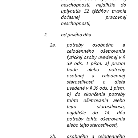
neschopnosti, najdlhšie do
uplynutia 52 týždňov trvania
dočasnej pracovnej
neschopnosti,
2.
od prvého dňa
2a.
potreby osobného a
celodenného ošetrovania
fyzickej osoby uvedenej v §
39 ods. 1 písm. a) prvom
bode alebo potreby
osobnej a celodennej
starostlivosti o dieťa
uvedené v § 39 ods. 1 písm.
b) do skončenia potreby
tohto ošetrovania alebo
tejto starostlivosti,
najdlhšie do 14. dňa
potreby tohto ošetrovania
alebo tejto starostlivosti,
2b.
osobného a celodenného