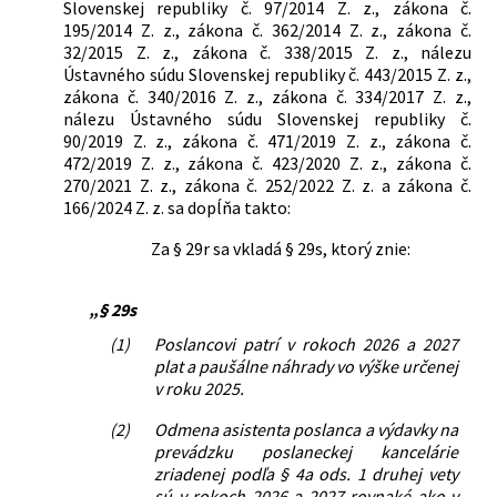
Slovenskej republiky č. 97/2014 Z. z., zákona č.
195/2014 Z. z., zákona č. 362/2014 Z. z., zákona č.
32/2015 Z. z., zákona č. 338/2015 Z. z., nálezu
Ústavného súdu Slovenskej republiky č. 443/2015 Z. z.,
zákona č. 340/2016 Z. z., zákona č. 334/2017 Z. z.,
nálezu Ústavného súdu Slovenskej republiky č.
90/2019 Z. z., zákona č. 471/2019 Z. z., zákona č.
472/2019 Z. z., zákona č. 423/2020 Z. z., zákona č.
270/2021 Z. z., zákona č. 252/2022 Z. z. a zákona č.
166/2024 Z. z. sa dopĺňa takto:
Za § 29r sa vkladá § 29s, ktorý znie:
„§ 29s
(1)
Poslancovi patrí v rokoch 2026 a 2027
plat a paušálne náhrady vo výške určenej
v roku 2025.
(2)
Odmena asistenta poslanca a výdavky na
prevádzku poslaneckej kancelárie
zriadenej podľa § 4a ods. 1 druhej vety
sú v rokoch 2026 a 2027 rovnaké ako v