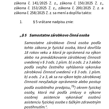
zákona č. 141/2025 Z. z., zákona č. 150/2025 Z. z.,
zákona č. 153/2025 Z. z., zákona č. 200/2025 Z. z. a
zákona č. 258/2025 Z. z. sa mení a dopĺňa takto:
1.
§ 5 vrátane nadpisu znie:
„§ 5
Samostatne zárobkovo činná osoba
Samostatne zárobkovo činná osoba podľa
tohto zákona je fyzická osoba, ktorá dovŕšila
18 rokov veku a ktorá je oprávnená na výkon
alebo na prevádzkovanie zárobkovej činnosti
uvedenej v § 3 ods. 1 písm. b) a ods. 2 a 3 alebo
podľa svojho čestného vyhlásenia vykonáva
zárobkovú činnosť uvedenú v § 3 ods. 1 písm.
b) a ods. 2 a 3, ak sa na výkon tejto zárobkovej
činnosti nevyžaduje oprávnenie alebo postup
7b
podľa osobitného predpisu,
) okrem fyzickej
osoby, ktorá má podľa zmluvy o výkone
osobnej asistencie vykonávať osobnú
asistenciu fyzickej osobe s ťažkým zdravotným
postihnutím.“.