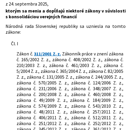
č. 300/2005 Z. z. Trestný zákon v znení
z 24. septembra 2025,
niektorých ústavných činiteľov
neskorších predpisov a ktorým sa
Autor:
Národná rada Slovenskej republiky
ktorým sa menia a dopĺňajú niektoré zákony v súvislosti
Slovenskej republiky
menia a dopĺňajú niektoré zákony
s konsolidáciou verejných financií
241/1993 Z. z.
Zákon Národnej rady Slovenskej
Právna oblasť:
Pracovno-právne vzťahy
136/2026 Z. z.
Zákon, ktorým sa mení a dopĺňa zákon
republiky o štátnych sviatkoch, dňoch
Štátne orgány
Národná rada Slovenskej republiky sa uzniesla na tomto
č. 581/2004 Z. z. o zdravotných
pracovného pokoja a pamätných dňoch
Ochrana životného prostredia
zákone:
poisťovniach, dohľade nad zdravotnou
311/2001 Z. z.
Zákonník práce
Sociálne poistenie
starostlivosťou a o zmene a doplnení
283/2002 Z. z.
Zákon o cestovných náhradách
Čl. I
niektorých zákonov v znení neskorších
461/2003 Z. z.
Zákon o sociálnom poistení
predpisov a ktorým sa menia a
Zákon č.
311/2001 Z. z.
Zákonník práce v znení zákona
462/2003 Z. z.
Zákon o náhrade príjmu pri dočasnej
dopĺňajú niektoré zákony
č. 165/2002 Z. z., zákona č. 408/2002 Z. z., zákona č.
pracovnej neschopnosti zamestnanca
210/2003 Z. z., zákona č. 461/2003 Z. z., zákona č.
a o zmene a doplnení niektorých
5/2004 Z. z., zákona č. 365/2004 Z. z., zákona č. 82/2005
zákonov
Z. z., zákona č. 131/2005 Z. z., zákona č. 244/2005 Z. z.,
595/2003 Z. z.
Zákon o dani z príjmov
zákona č. 570/2005 Z. z., zákona č. 124/2006 Z. z.,
43/2004 Z. z.
Zákon o starobnom dôchodkovom
zákona č. 231/2006 Z. z., zákona č. 348/2007 Z. z.,
sporení a o zmene a doplnení
zákona č. 200/2008 Z. z., zákona č. 460/2008 Z. z.,
niektorých zákonov
zákona č. 49/2009 Z. z., zákona č. 184/2009 Z. z.,
222/2004 Z. z.
Zákon o dani z pridanej hodnoty
zákona č. 574/2009 Z. z., zákona č. 543/2010 Z. z.,
564/2004 Z. z.
Zákon o rozpočtovom určení výnosu
zákona č. 48/2011 Z. z., zákona č. 257/2011 Z. z.,
dane z príjmov územnej samospráve a
zákona č. 406/2011 Z. z., zákona č. 512/2011 Z. z.,
o zmene a doplnení niektorých
zákona č. 251/2012 Z. z., zákona č. 252/2012 Z. z.,
zákonov
zákona č. 345/2012 Z. z., zákona č. 361/2012 Z. z.,