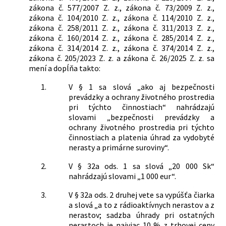
zákona č. 577/2007 Z. z., zákona č. 73/2009 Z. z.,
zákona č. 104/2010 Z. z., zákona č. 114/2010 Z. z.,
zákona č. 258/2011 Z. z., zákona č. 311/2013 Z. z.,
zákona č. 160/2014 Z. z., zákona č. 285/2014 Z. z.,
zákona č. 314/2014 Z. z., zákona č. 374/2014 Z. z.,
zákona č. 205/2023 Z. z. a zákona č. 26/2025 Z. z. sa
mení a dopĺňa takto:
1.
V § 1 sa slová „ako aj bezpečnosti
prevádzky a ochrany životného prostredia
pri týchto činnostiach“ nahrádzajú
slovami „bezpečnosti prevádzky a
ochrany životného prostredia pri týchto
činnostiach a platenia úhrad za vydobyté
nerasty a primárne suroviny“.
2.
V § 32a ods. 1 sa slová „20 000 Sk“
nahrádzajú slovami „1 000 eur“.
3.
V § 32a ods. 2 druhej vete sa vypúšťa čiarka
a slová „a to z rádioaktívnych nerastov a z
nerastov; sadzba úhrady pri ostatných
nerastoch je najviac 10 % z trhovej ceny