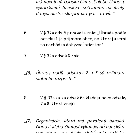
má povolenú banskú činnosť alebo činnosť
vykonávanú banským spôsobom na účely
dobývania ložiska primárnych surovín.“.
6.
V § 32a ods. 5 prvá veta znie: „Úhrada podľa
odseku 1 je príjmom obce, na ktorej území
sa nachádza dobývací priestor.“.
7.
V § 32a odsek 6 znie:
„(6)
Úhrady podľa odsekov 2 a 3 sú príjmom
štátneho rozpočtu.“.
8.
V § 32a sa za odsek 6 vkladajú nové odseky
7 a 8, ktoré znejú:
„(7)
Organizácia, ktorá má povolenú banskú
činnosť alebo činnosť vykonávanú banským
spôsobom na účely dobývania ložiska