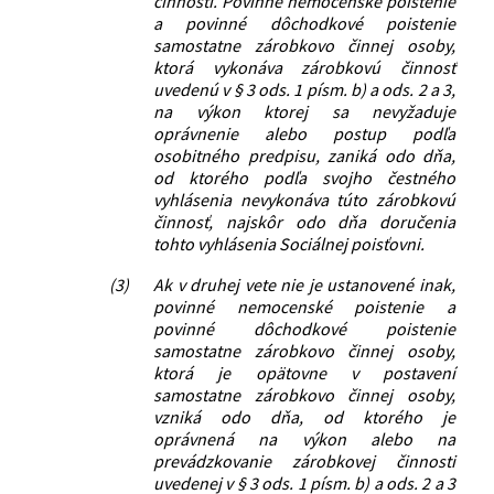
činnosti. Povinné nemocenské poistenie
a povinné dôchodkové poistenie
samostatne zárobkovo činnej osoby,
ktorá vykonáva zárobkovú činnosť
uvedenú v § 3 ods. 1 písm. b) a ods. 2 a 3,
na výkon ktorej sa nevyžaduje
oprávnenie alebo postup podľa
osobitného predpisu, zaniká odo dňa,
od ktorého podľa svojho čestného
vyhlásenia nevykonáva túto zárobkovú
činnosť, najskôr odo dňa doručenia
tohto vyhlásenia Sociálnej poisťovni.
(3)
Ak v druhej vete nie je ustanovené inak,
povinné nemocenské poistenie a
povinné dôchodkové poistenie
samostatne zárobkovo činnej osoby,
ktorá je opätovne v postavení
samostatne zárobkovo činnej osoby,
vzniká odo dňa, od ktorého je
oprávnená na výkon alebo na
prevádzkovanie zárobkovej činnosti
uvedenej v § 3 ods. 1 písm. b) a ods. 2 a 3