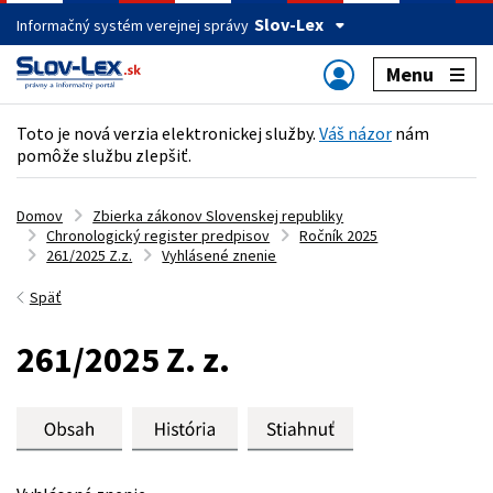
Slov-Lex
Informačný systém verejnej správy
Menu
Toto je nová verzia elektronickej služby.
Váš názor
nám
pomôže službu zlepšiť.
Domov
Zbierka zákonov Slovenskej republiky
Chronologický register predpisov
Ročník 2025
261/2025 Z.z.
Vyhlásené znenie
Späť
261/2025 Z. z.