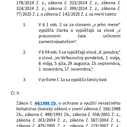
178/2024 Z. z., zákona č. 323/2024 Z. z., zákona č.
doplnení niektorých zákonov
324/2024 Z. z., zákona č. 399/2024 Z. z., zákona č.
213/2018 Z. z.
Zákon o dani z poistenia a o zmene a
77/2025 Z. z. a zákona č. 142/2025 Z. z. sa mení takto:
doplnení niektorých zákonov
30/2019 Z. z.
Zákon o hazardných hrách a o zmene a
1.
V § 1 ods. 2 sa za slovami „v jeho mene“
doplnení niektorých zákonov
vypúšťa čiarka a vypúšťajú sa slová „v
452/2021 Z. z.
Zákon o elektronických komunikáciách
pracovnom čase určenom
zamestnávateľom“.
2.
V § 94 ods. 5 sa vypúšťajú slová „6. januára,“
a slová „vo Veľkonočný pondelok, 1. mája,
8. mája, 5. júla, 29. augusta, 15. septembra,
1. novembra, 17. novembra,“.
3.
V prílohe č. 1a sa vypúšťa šiesty bod.
Čl. II
Zákon č.
44/1988 Zb.
o ochrane a využití nerastného
bohatstva (banský zákon) v znení zákona č. 166/1988
Zb., zákona č. 498/1991 Zb., zákona č. 558/2001 Z. z.,
zákona č. 203/2004 Z. z., zákona č. 587/2004 Z. z.,
zákona č. 479/2005 Z. z., zákona č. 219/2007 Z. z.,