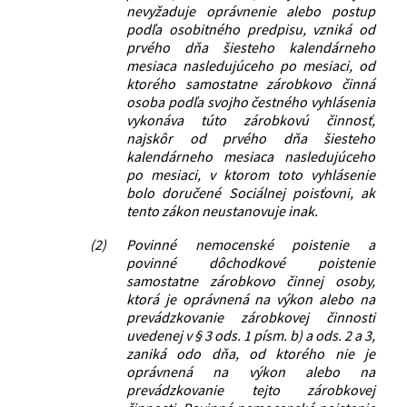
nevyžaduje oprávnenie alebo postup
podľa osobitného predpisu, vzniká od
prvého dňa šiesteho kalendárneho
mesiaca nasledujúceho po mesiaci, od
ktorého samostatne zárobkovo činná
osoba podľa svojho čestného vyhlásenia
vykonáva túto zárobkovú činnosť,
najskôr od prvého dňa šiesteho
kalendárneho mesiaca nasledujúceho
po mesiaci, v ktorom toto vyhlásenie
bolo doručené Sociálnej poisťovni, ak
tento zákon neustanovuje inak.
(2)
Povinné nemocenské poistenie a
povinné dôchodkové poistenie
samostatne zárobkovo činnej osoby,
ktorá je oprávnená na výkon alebo na
prevádzkovanie zárobkovej činnosti
uvedenej v § 3 ods. 1 písm. b) a ods. 2 a 3,
zaniká odo dňa, od ktorého nie je
oprávnená na výkon alebo na
prevádzkovanie tejto zárobkovej