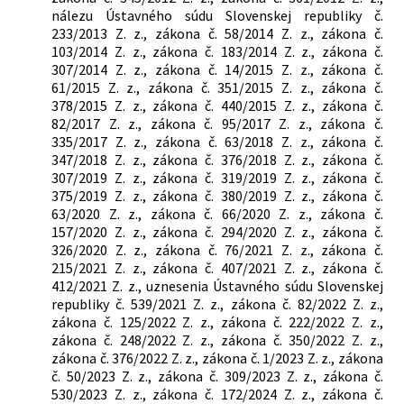
576/2004 Z. z.
Zákon o zdravotnej starostlivosti,
nálezu Ústavného súdu Slovenskej republiky č.
službách súvisiacich s poskytovaním
233/2013 Z. z., zákona č. 58/2014 Z. z., zákona č.
zdravotnej starostlivosti a o zmene a
103/2014 Z. z., zákona č. 183/2014 Z. z., zákona č.
doplnení niektorých zákonov
307/2014 Z. z., zákona č. 14/2015 Z. z., zákona č.
580/2004 Z. z.
Zákon o zdravotnom poistení a o
61/2015 Z. z., zákona č. 351/2015 Z. z., zákona č.
zmene a doplnení zákona č. 95/2002 Z.
378/2015 Z. z., zákona č. 440/2015 Z. z., zákona č.
z. o poisťovníctve a o zmene a doplnení
82/2017 Z. z., zákona č. 95/2017 Z. z., zákona č.
niektorých zákonov
335/2017 Z. z., zákona č. 63/2018 Z. z., zákona č.
587/2004 Z. z.
Zákon o Environmentálnom fonde a o
347/2018 Z. z., zákona č. 376/2018 Z. z., zákona č.
zmene a doplnení niektorých zákonov
307/2019 Z. z., zákona č. 319/2019 Z. z., zákona č.
125/2006 Z. z.
Zákon o inšpekcii práce a o zmene a
375/2019 Z. z., zákona č. 380/2019 Z. z., zákona č.
doplnení zákona č. 82/2005 Z. z. o
63/2020 Z. z., zákona č. 66/2020 Z. z., zákona č.
nelegálnej práci a nelegálnom
157/2020 Z. z., zákona č. 294/2020 Z. z., zákona č.
zamestnávaní a o zmene a doplnení
326/2020 Z. z., zákona č. 76/2021 Z. z., zákona č.
niektorých zákonov
215/2021 Z. z., zákona č. 407/2021 Z. z., zákona č.
412/2021 Z. z., uznesenia Ústavného súdu Slovenskej
492/2009 Z. z.
Zákon o platobných službách a o
republiky č. 539/2021 Z. z., zákona č. 82/2022 Z. z.,
zmene a doplnení niektorých zákonov
zákona č. 125/2022 Z. z., zákona č. 222/2022 Z. z.,
235/2012 Z. z.
Zákon o osobitnom odvode z
zákona č. 248/2022 Z. z., zákona č. 350/2022 Z. z.,
podnikania v regulovaných odvetviach
zákona č. 376/2022 Z. z., zákona č. 1/2023 Z. z., zákona
a o zmene a doplnení niektorých
č. 50/2023 Z. z., zákona č. 309/2023 Z. z., zákona č.
zákonov
530/2023 Z. z., zákona č. 172/2024 Z. z., zákona č.
39/2015 Z. z.
Zákon o poisťovníctve a o zmene a