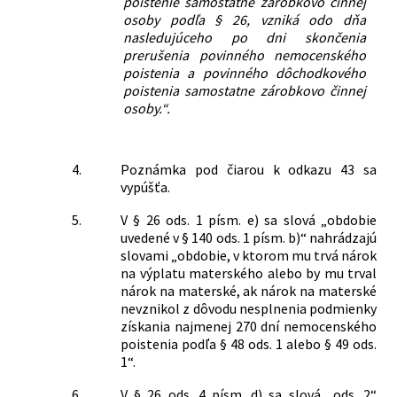
poistenie samostatne zárobkovo činnej
osoby podľa § 26, vzniká odo dňa
nasledujúceho po dni skončenia
prerušenia povinného nemocenského
poistenia a povinného dôchodkového
poistenia samostatne zárobkovo činnej
osoby.“.
4.
Poznámka pod čiarou k odkazu 43 sa
vypúšťa.
5.
V § 26 ods. 1 písm. e) sa slová „obdobie
uvedené v § 140 ods. 1 písm. b)“ nahrádzajú
slovami „obdobie, v ktorom mu trvá nárok
na výplatu materského alebo by mu trval
nárok na materské, ak nárok na materské
nevznikol z dôvodu nesplnenia podmienky
získania najmenej 270 dní nemocenského
poistenia podľa § 48 ods. 1 alebo § 49 ods.
1“.
6.
V § 26 ods. 4 písm. d) sa slová „ods. 2“