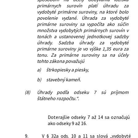
primárnych surovín platí úhradu za
vydobyté primárne suroviny, na ktoré bolo
povolenie vydané. Úhrada za vydobyté
primárne suroviny sa vypočíta ako súčin
množstva vydobytých primárnych surovín v
tonách a ustanovenej jednotkovej sadzby
úhrady. Sadzba úhrady za vydobyté
primárne suroviny je vo výške 1,35 eura za
tonu. Za primárne suroviny sa na účely
tohto zákona považujú
a)
štrkopiesky a piesky,
b)
stavebný kameň.
(8)
Úhrady podľa odseku 7 sú príjmom
štátneho rozpočtu.“.
Doterajšie odseky 7 až 14 sa označujú
ako odseky 9 až 16.
9.
V § 32a ods. 10 a 11 sa slová „vydobyté