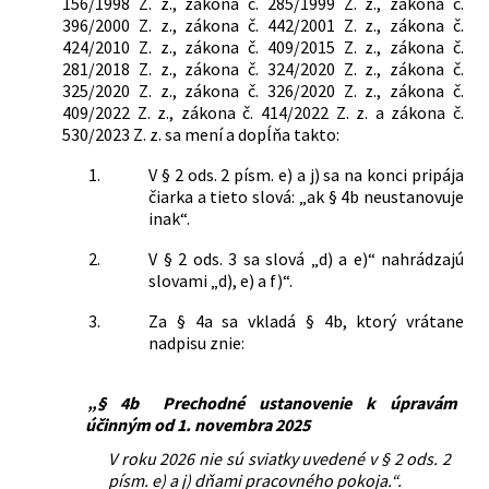
156/1998 Z. z., zákona č. 285/1999 Z. z., zákona č.
396/2000 Z. z., zákona č. 442/2001 Z. z., zákona č.
424/2010 Z. z., zákona č. 409/2015 Z. z., zákona č.
281/2018 Z. z., zákona č. 324/2020 Z. z., zákona č.
325/2020 Z. z., zákona č. 326/2020 Z. z., zákona č.
409/2022 Z. z., zákona č. 414/2022 Z. z. a zákona č.
530/2023 Z. z. sa mení a dopĺňa takto:
1.
V § 2 ods. 2 písm. e) a j) sa na konci pripája
čiarka a tieto slová: „ak § 4b neustanovuje
inak“.
2.
V § 2 ods. 3 sa slová „d) a e)“ nahrádzajú
slovami „d), e) a f)“.
3.
Za § 4a sa vkladá § 4b, ktorý vrátane
nadpisu znie:
„§ 4b
Prechodné ustanovenie k úpravám
účinným od 1. novembra 2025
V roku 2026 nie sú sviatky uvedené v § 2 ods. 2
písm. e) a j) dňami pracovného pokoja.“.