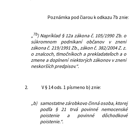
Poznámka pod čiarou k odkazu 7b znie:
7b
„
) Napríklad § 12a zákona č. 105/1990 Zb. o
súkromnom podnikaní občanov v znení
zákona č. 219/1991 Zb., zákon č. 382/2004 Z. z.
o znalcoch, tlmočníkoch a prekladateľoch a o
zmene a doplnení niektorých zákonov v znení
neskorších predpisov.“.
2.
V § 14 ods. 1 písmeno b) znie:
„b)
samostatne zárobkovo činná osoba, ktorej
podľa § 21 trvá povinné nemocenské
poistenie a povinné dôchodkové
poistenie.“.