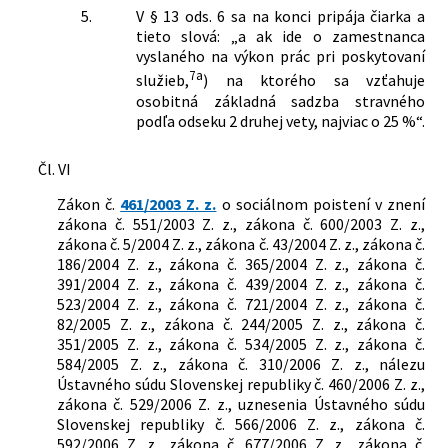
5.
V § 13 ods. 6 sa na konci pripája čiarka a
tieto slová: „a ak ide o zamestnanca
vyslaného na výkon prác pri poskytovaní
7a
služieb,
) na ktorého sa vzťahuje
osobitná základná sadzba stravného
podľa odseku 2 druhej vety, najviac o 25 %“.
Čl. VI
Zákon č.
461/2003 Z. z.
o sociálnom poistení v znení
zákona č. 551/2003 Z. z., zákona č. 600/2003 Z. z.,
zákona č. 5/2004 Z. z., zákona č. 43/2004 Z. z., zákona č.
186/2004 Z. z., zákona č. 365/2004 Z. z., zákona č.
391/2004 Z. z., zákona č. 439/2004 Z. z., zákona č.
523/2004 Z. z., zákona č. 721/2004 Z. z., zákona č.
82/2005 Z. z., zákona č. 244/2005 Z. z., zákona č.
351/2005 Z. z., zákona č. 534/2005 Z. z., zákona č.
584/2005 Z. z., zákona č. 310/2006 Z. z., nálezu
Ústavného súdu Slovenskej republiky č. 460/2006 Z. z.,
zákona č. 529/2006 Z. z., uznesenia Ústavného súdu
Slovenskej republiky č. 566/2006 Z. z., zákona č.
592/2006 Z. z., zákona č. 677/2006 Z. z., zákona č.