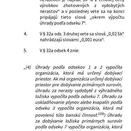
výrobkov zhotovených z vydobytých
nerastov“ a v poslednej vete sa na konci
pripájajú tieto slová: „okrem výpočtu
úhrady podľa odseku 7“.
4.
V § 32a ods. 3 druhej vete sa slová „0,02 Sk“
nahrádzajú slovami „0,001 eura“.
5.
V § 32a odsek 4 znie:
„(4)
Úhrady podľa odsekov 1 a 2 vypočíta
organizácia, ktorá má určený dobývací
priestor. Ak má organizácia určený dobývací
priestor pre dobývanie primárnych surovín,
úhradu za nerasty vydobyté z výhradného
ložiska vypočíta podľa odseku 7. Úhradu za
uskladňovanie plynov alebo kvapalín podľa
odseku 3 vypočíta organizácia, ktorá má
16b
povolenú túto banskú činnosť.
) Úhradu
za dobývanie ložiska primárnych surovín
podľa odseku 7 vypočíta organizácia, ktorá