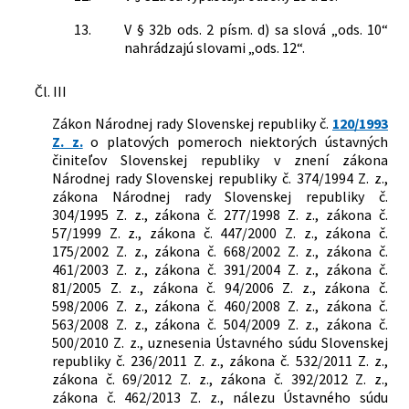
13.
V § 32b ods. 2 písm. d) sa slová „ods. 10“
nahrádzajú slovami „ods. 12“.
Čl. III
Zákon Národnej rady Slovenskej republiky č.
120/1993
Z. z.
o platových pomeroch niektorých ústavných
činiteľov Slovenskej republiky v znení zákona
Národnej rady Slovenskej republiky č. 374/1994 Z. z.,
zákona Národnej rady Slovenskej republiky č.
304/1995 Z. z., zákona č. 277/1998 Z. z., zákona č.
57/1999 Z. z., zákona č. 447/2000 Z. z., zákona č.
175/2002 Z. z., zákona č. 668/2002 Z. z., zákona č.
461/2003 Z. z., zákona č. 391/2004 Z. z., zákona č.
81/2005 Z. z., zákona č. 94/2006 Z. z., zákona č.
598/2006 Z. z., zákona č. 460/2008 Z. z., zákona č.
563/2008 Z. z., zákona č. 504/2009 Z. z., zákona č.
500/2010 Z. z., uznesenia Ústavného súdu Slovenskej
republiky č. 236/2011 Z. z., zákona č. 532/2011 Z. z.,
zákona č. 69/2012 Z. z., zákona č. 392/2012 Z. z.,
zákona č. 462/2013 Z. z., nálezu Ústavného súdu