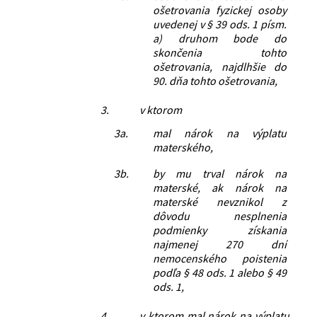
ošetrovania fyzickej osoby
uvedenej v § 39 ods. 1 písm.
a) druhom bode do
skončenia tohto
ošetrovania, najdlhšie do
90. dňa tohto ošetrovania,
3.
v ktorom
3a.
mal nárok na výplatu
materského,
3b.
by mu trval nárok na
materské, ak nárok na
materské nevznikol z
dôvodu nesplnenia
podmienky získania
najmenej 270 dní
nemocenského poistenia
podľa § 48 ods. 1 alebo § 49
ods. 1,
4.
v ktorom mal nárok na výplatu