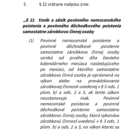
3.
§ 21 vrátane nadpisu znie:
„§ 21
Vznik a zánik povinného nemocenského
poistenia a povinného dôchodkového poistenia
samostatne zárobkovo činnej osoby
(1)
Povinné nemocenské poistenie a
povinné dôchodkové poistenie
samostatne zárobkovo činnej osoby
vzniká od prvého dňa šiesteho
kalendárneho mesiaca nasledujúceho
po mesiaci, od ktorého samostatne
zárobkovo činná osoba je oprávnená na
výkon alebo na prevádzkovanie
zárobkovej činnosti uvedenej v § 3 ods. 1
písm. b) a ods. 2 a 3, ak tento zákon
neustanovuje inak. Povinné
nemocenské poistenie a povinné
dôchodkové poistenie samostatne
zárobkovo činnej osoby, ktorá vykonáva
zárobkovú činnosť uvedenú v § 3 ods. 1
písm. b) a ods. 2 a 3, na výkon ktorej sa