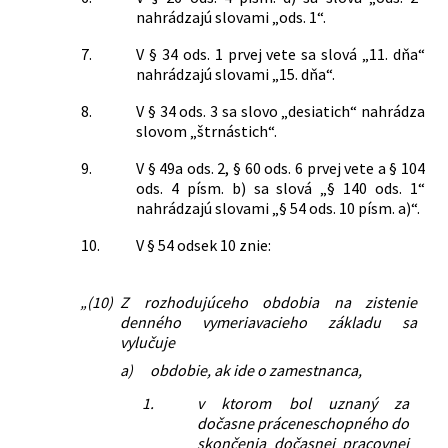
nahrádzajú slovami „ods. 1“.
7.
V § 34 ods. 1 prvej vete sa slová „11. dňa“
nahrádzajú slovami „15. dňa“.
8.
V § 34 ods. 3 sa slovo „desiatich“ nahrádza
slovom „štrnástich“.
9.
V § 49a ods. 2, § 60 ods. 6 prvej vete a § 104
ods. 4 písm. b) sa slová „§ 140 ods. 1“
nahrádzajú slovami „§ 54 ods. 10 písm. a)“.
10.
V § 54 odsek 10 znie:
„(10)
Z rozhodujúceho obdobia na zistenie
denného vymeriavacieho základu sa
vylučuje
a)
obdobie, ak ide o zamestnanca,
1.
v ktorom bol uznaný za
dočasne práceneschopného do
skončenia dočasnej pracovnej