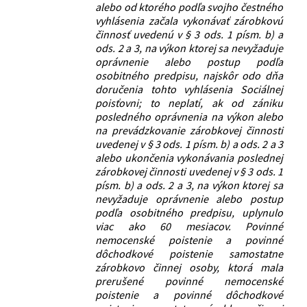
alebo od ktorého podľa svojho čestného
vyhlásenia začala vykonávať zárobkovú
činnosť uvedenú v § 3 ods. 1 písm. b) a
ods. 2 a 3, na výkon ktorej sa nevyžaduje
oprávnenie alebo postup podľa
osobitného predpisu, najskôr odo dňa
doručenia tohto vyhlásenia Sociálnej
poisťovni; to neplatí, ak od zániku
posledného oprávnenia na výkon alebo
na prevádzkovanie zárobkovej činnosti
uvedenej v § 3 ods. 1 písm. b) a ods. 2 a 3
alebo ukončenia vykonávania poslednej
zárobkovej činnosti uvedenej v § 3 ods. 1
písm. b) a ods. 2 a 3, na výkon ktorej sa
nevyžaduje oprávnenie alebo postup
podľa osobitného predpisu, uplynulo
viac ako 60 mesiacov. Povinné
nemocenské poistenie a povinné
dôchodkové poistenie samostatne
zárobkovo činnej osoby, ktorá mala
prerušené povinné nemocenské
poistenie a povinné dôchodkové