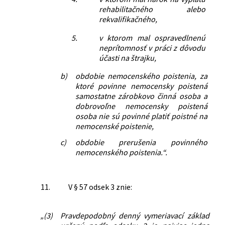
rehabilitačného alebo
rekvalifikačného,
5.
v ktorom mal ospravedlnenú
neprítomnosť v práci z dôvodu
účasti na štrajku,
b)
obdobie nemocenského poistenia, za
ktoré povinne nemocensky poistená
samostatne zárobkovo činná osoba a
dobrovoľne nemocensky poistená
osoba nie sú povinné platiť poistné na
nemocenské poistenie,
c)
obdobie prerušenia povinného
nemocenského poistenia.“.
11.
V § 57 odsek 3 znie:
„(3)
Pravdepodobný denný vymeriavací základ