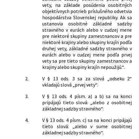
vety, na základe posúdenia osobitných
objektívnych potrieb príslušného odvetvia
hospodárstva Slovenskej republiky. Ak sa
ustanovia osobitné základné sadzby
stravného v eurách alebo v cudzej mene
pre niektoré skupiny zamestnancov a pre
niektoré krajiny alebo skupiny krajín podľa
druhej vety, základné sadzby stravného v
eurách alebo v cudzej mene podľa prvej
vety sa pre tieto skupiny zamestnancov a
krajiny alebo skupiny krajín nepoužijú.“.
2.
V § 13 ods. 3 sa za slová „odseku 2“
vkladajú slová „prvej vety“.
3.
V § 13 ods. 4 písm. a) a b) sa na konci
pripájajú tieto slová: „alebo z osobitnej
základnej sadzby stravného“.
4.
V § 13 ods. 4 písm. c) sa na konci pripájajú
tieto slová: „alebo v sume osobitnej
základnej sadzby stravného“.