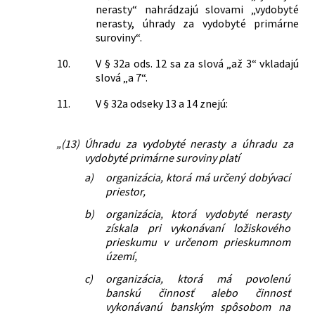
nerasty“ nahrádzajú slovami „vydobyté
nerasty, úhrady za vydobyté primárne
suroviny“.
10.
V § 32a ods. 12 sa za slová „až 3“ vkladajú
slová „a 7“.
11.
V § 32a odseky 13 a 14 znejú:
„(13)
Úhradu za vydobyté nerasty a úhradu za
vydobyté primárne suroviny platí
a)
organizácia, ktorá má určený dobývací
priestor,
b)
organizácia, ktorá vydobyté nerasty
získala pri vykonávaní ložiskového
prieskumu v určenom prieskumnom
území,
c)
organizácia, ktorá má povolenú
banskú činnosť alebo činnosť
vykonávanú banským spôsobom na