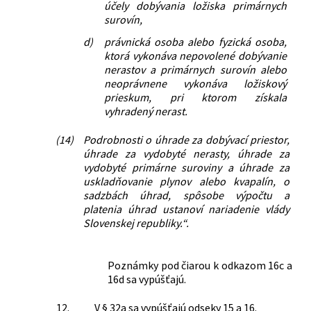
účely dobývania ložiska primárnych
surovín,
d)
právnická osoba alebo fyzická osoba,
ktorá vykonáva nepovolené dobývanie
nerastov a primárnych surovín alebo
neoprávnene vykonáva ložiskový
prieskum, pri ktorom získala
vyhradený nerast.
(14)
Podrobnosti o úhrade za dobývací priestor,
úhrade za vydobyté nerasty, úhrade za
vydobyté primárne suroviny a úhrade za
uskladňovanie plynov alebo kvapalín, o
sadzbách úhrad, spôsobe výpočtu a
platenia úhrad ustanoví nariadenie vlády
Slovenskej republiky.“.
Poznámky pod čiarou k odkazom 16c a
16d sa vypúšťajú.
12.
V § 32a sa vypúšťajú odseky 15 a 16.